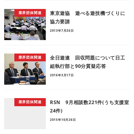
東京遊協 遊べる遊技機づくりに
業界団体関連
協力要請
2013年7月26日
全日遊連 回収問題について日工
業界団体関連
組執行部と90分質疑応答
2016年3月17日
RSN 9月相談数221件(うち支援室
業界団体関連
24件)
2015年10月26日