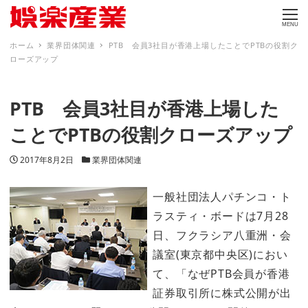
MENU
ホーム
業界団体関連
PTB 会員3社目が香港上場したことでPTBの役割ク
ローズアップ
PTB 会員3社目が香港上場した
ことでPTBの役割クローズアップ
投稿日
カテゴリー
2017年8月2日
業界団体関連
一般社団法人パチンコ・ト
ラスティ・ボードは7月28
日、フクラシア八重洲・会
議室(東京都中央区)におい
て、「なぜPTB会員が香港
証券取引所に株式公開が出