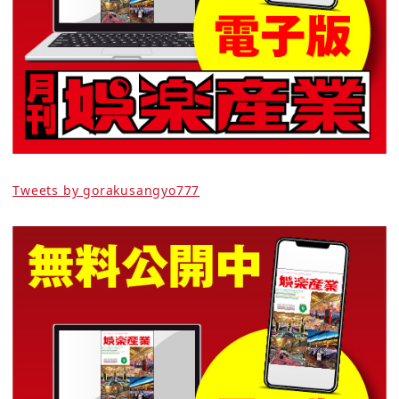
Tweets by gorakusangyo777