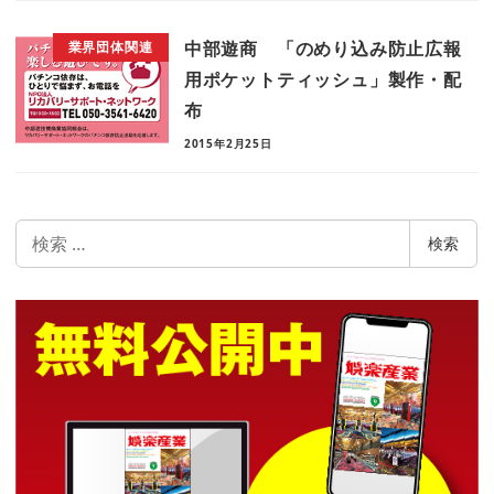
中部遊商 「のめり込み防止広報
業界団体関連
用ポケットティッシュ」製作・配
布
2015年2月25日
検
検索
索