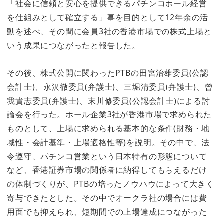
「社会に信頼と安心を提供できるパチンコホール経営
を仕組みとして確立する」事を目的として12年余の活
動を述べ、その間に会員3社の香港市場での株式上場と
いう成果につながったと報告した。
その後、株式公開に関わったPTBの田宮治雄委員(公認
会計士)、永沢徹委員(弁護士)、三堀清委員(弁護士)、曾
我貴志委員(弁護士)、末川修委員(公認会計士)による討
論会を行った。ホール企業3社が香港市場で求められた
ものとして、上場に求められる基本的な条件(財務・地
域性・会計基準・上場適格性等)を説明。その中で、法
令遵守、パチンコ営業という日本特有の形態について
など、香港証券市場の関係者に納得してもらえるだけ
の体制づくりが、PTBの培ったノウハウによって大きく
寄与できたとした。その中でオークラ社の場合には費
用面でも抑えられ、短期間での上場達成につながった