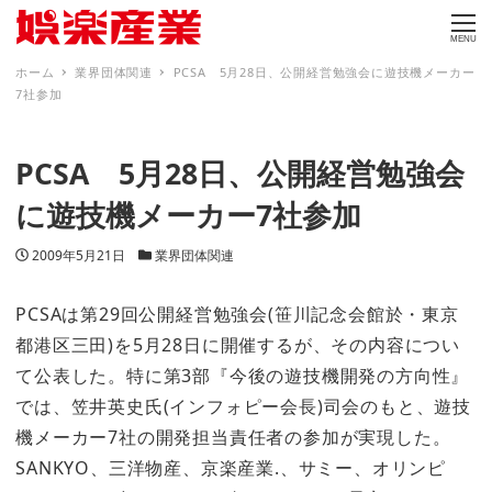
MENU
ホーム
業界団体関連
PCSA 5月28日、公開経営勉強会に遊技機メーカー
7社参加
PCSA 5月28日、公開経営勉強会
に遊技機メーカー7社参加
投稿日
カテゴリー
2009年5月21日
業界団体関連
PCSAは第29回公開経営勉強会(笹川記念会館於・東京
都港区三田)を5月28日に開催するが、その内容につい
て公表した。特に第3部『今後の遊技機開発の方向性』
では、笠井英史氏(インフォピー会長)司会のもと、遊技
機メーカー7社の開発担当責任者の参加が実現した。
SANKYO、三洋物産、京楽産業.、サミー、オリンピ