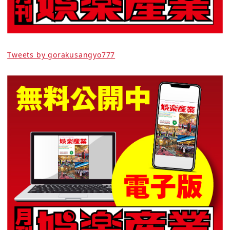
Tweets by gorakusangyo777