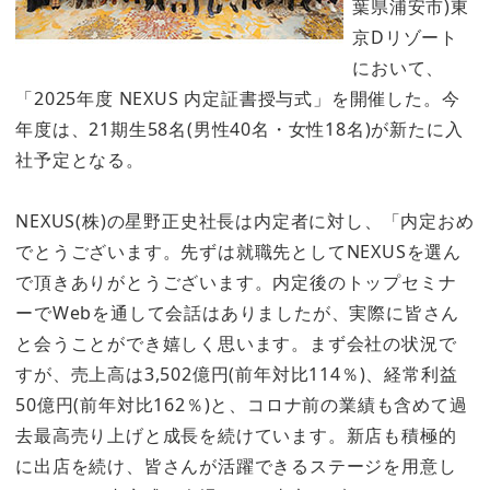
葉県浦安市)東
京Dリゾート
において、
「2025年度 NEXUS 内定証書授与式」を開催した。今
年度は、21期生58名(男性40名・女性18名)が新たに入
社予定となる。
NEXUS(株)の星野正史社長は内定者に対し、「内定おめ
でとうございます。先ずは就職先としてNEXUSを選ん
で頂きありがとうございます。内定後のトップセミナ
ーでWebを通して会話はありましたが、実際に皆さん
と会うことができ嬉しく思います。まず会社の状況で
すが、売上高は3,502億円(前年対比114％)、経常利益
50億円(前年対比162％)と、コロナ前の業績も含めて過
去最高売り上げと成長を続けています。新店も積極的
に出店を続け、皆さんが活躍できるステージを用意し