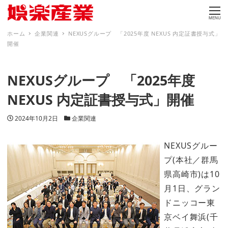
MENU
ホーム
企業関連
NEXUSグループ 「2025年度 NEXUS 内定証書授与式」
開催
NEXUSグループ 「2025年度
NEXUS 内定証書授与式」開催
投稿日
カテゴリー
2024年10月2日
企業関連
NEXUSグルー
プ(本社／群馬
県高崎市)は10
月1日、グラン
ドニッコー東
京ベイ舞浜(千