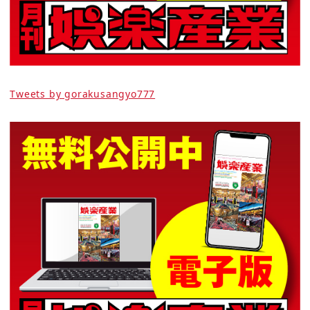
Tweets by gorakusangyo777