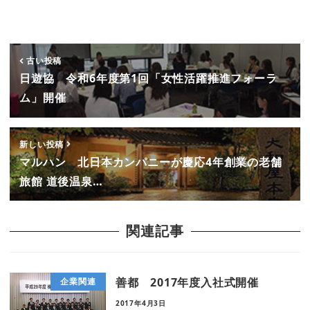
古い投稿
日遊協 令和6年度第1回「女性活躍推進フォーラ
ム」開催
新しい投稿
マルハン 北日本カンパニーが慶応4年創業の老舗
旅館 道後温泉…
関連記事
善都 2017年度入社式開催
企業関連
2017年4月3日