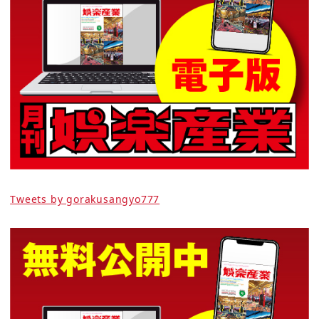
Tweets by gorakusangyo777