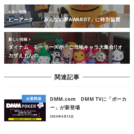
古い投稿
ピーアーク 「みんなの夢AWARD7」に特別協賛
新しい投稿
ダイナム モーリーズが「ご当地キャラ大集合!!オ
カザえもんの…
関連記事
DMM.com DMM TVに「ポーカ
企業関連
ー」が新登場
2024年4月12日