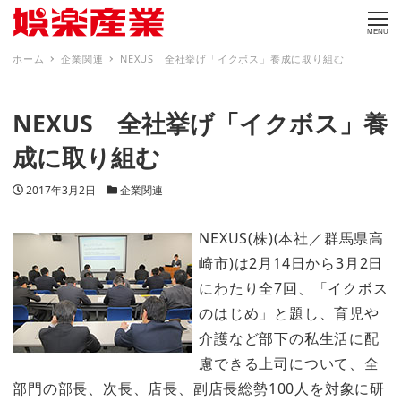
MENU
ホーム
企業関連
NEXUS 全社挙げ「イクボス」養成に取り組む
NEXUS 全社挙げ「イクボス」養
成に取り組む
投稿日
カテゴリー
2017年3月2日
企業関連
NEXUS(株)(本社／群馬県高
崎市)は2月14日から3月2日
にわたり全7回、「イクボス
のはじめ」と題し、育児や
介護など部下の私生活に配
慮できる上司について、全
部門の部長、次長、店長、副店長総勢100人を対象に研