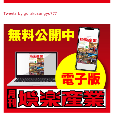
Tweets by gorakusangyo777