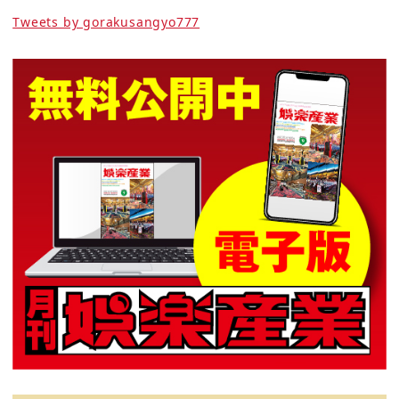
Tweets by gorakusangyo777