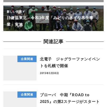
新しい投稿
日遊協東北 令和3年度「みどりのきずな再生事
業」実施
関連記事
北電子 ジャグラーファンイベン
企業関連
トを札幌で開催
2015年3月30日
プローバ 中期『ROAD to
企業関連
2025』の第2ステージがスタート