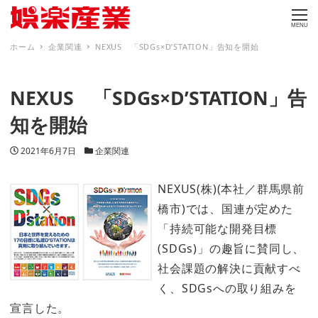
MENU
ホーム
企業関連
NEXUS 「SDGs×D’STATION」告知を開始
NEXUS 「SDGs×D’STATION」告
知を開始
投稿日
カテゴリー
2021年6月7日
企業関連
NEXUS(株)(本社／群馬県前
橋市)では、国連が定めた
「持続可能な開発目標
(SDGs)」の趣旨に賛同し、
社会課題の解決に貢献すべ
く、SDGsへの取り組みを
宣言した。