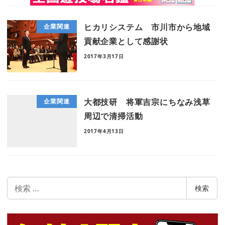
ヒカリシステム 市川市から地域
企業関連
貢献企業として感謝状
2017年3月17日
大都技研 将軍吉宗にちなみ浅草
企業関連
周辺で清掃活動
2017年4月13日
検
検索
索