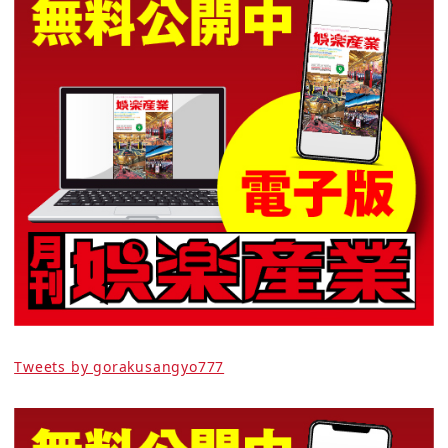
Tweets by gorakusangyo777