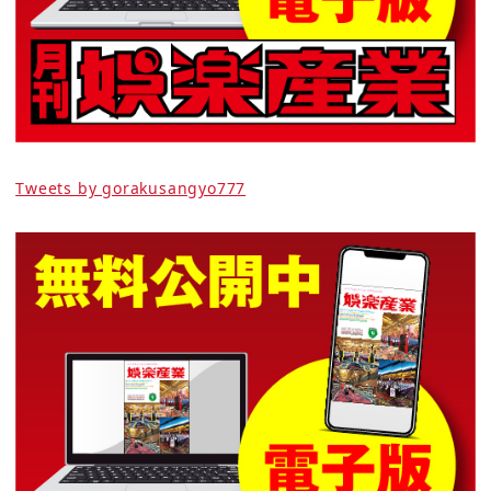
Tweets by gorakusangyo777