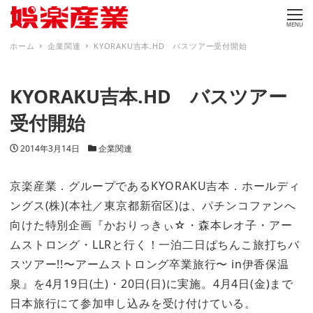
MENU
ホーム
企業関連
KYORAKU吉本.HD バスツアー受付開始
KYORAKU吉本.HD バスツアー
受付開始
投稿日
カテゴリー
2014年3月14日
企業関連
京楽産業．グループであるKYORAKU吉本．ホールディ
ングス(株)(本社／東京都新宿区)は、パチンコファンへ
向けた特別企画『かおりっきぃ☆・森本レオ子・アー
ムストロング・LLRと行く！一泊二日ぱちんこ旅打ちバ
スツアー!!〜アームストロング卒業旅行〜 in伊香保温
泉』を4月19日(土)・20日(日)に実施。4月4日(金)まで
日本旅行にて参加申し込みを受け付けている。