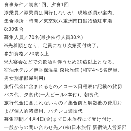
食事条件／朝食1回、夕食1回
添乗員／添乗員は同行しないが、現地係員が案内。
集合場所・時間／東京駅八重洲南口鍛冶橋駐車場
8:30集合
募集人員／70名(最少催行人員30名)
※先着順となり、定員になり次第受付終了。
参加資格／20歳以上
※大宴会などでの飲酒を伴うため20歳以上となる。
宿泊ホテル／伊香保温泉 森秋旅館 (和室4〜5名定員、
男女別相部屋利用)
旅行代金に含まれるもの／コース日程表に記載の貸切
バス代、夕食代(一人ビール2本付)、朝食代
旅行代金に含まれないもの／集合前と解散後の費用お
よび個人的諸費用、パチンコ遊技代
募集期間／4月4日(金)まで日本旅行にて受け付け。
一般からの問い合わせ先／(株)日本旅行 新宿法人営業部