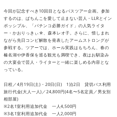
今回が記念すべき10回目となるバスツアー企画。参加
するのは、ぱちんこを愛して止まない芸人・LLRとイン
ポッシブル、「パチンコ必勝ガイド」の人気ライタ
ー・かおりっきぃ☆、森本レオ子。さらに、惜しまれ
ながら先日コンビ解散を発表したアームストロングが
参戦する。ツアーでは、ホール実践はもちろん、春の
榛名湖や伊香保を巡る観光も満喫でき、夜はお馴染み
の大宴会で芸人・ライターと一緒に楽しめる内容とな
っている。
日程／4月19日(土)・20日(日) 1泊2日 貸切バス利用
旅行代金(大人一人)／24,800円(4名〜5名定員／男女別
相部屋)
※2名1室利用追加代金 一人4,500円
※3名1室利用追加代金 一人2,000円