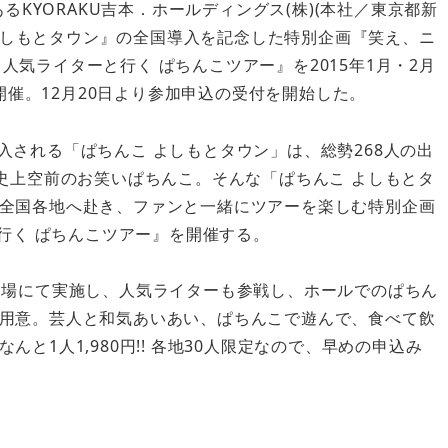
るKYORAKU吉本．ホールディングス(株)(本社／東京都新
よしもとタウン』の全国導入を記念した特別企画『笑え、ニ
＆人気ライターと行く ぱちんこツアー』を2015年1月・2月
開催。12月20日より参加申込の受付を開始した。
導入される「ぱちんこ よしもとタウン」は、総勢268人の出
史上空前のお笑いぱちんこ。そんな「ぱちんこ よしもとタ
全国各地へ赴き、ファンと一緒にツアーを楽しむ特別企画
と行く ぱちんこツアー』を開催する。
会場にて実施し、人気ライターも参戦し、ホールでのぱちん
用意。芸人と和気あいあい、ぱちんこで遊んで、食べて飲
と1人1,980円!! 各地30人限定なので、早めの申込み