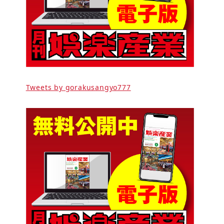
Tweets by gorakusangyo777