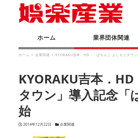
ホーム
業界団体関連
ホーム
企業関連
KYORAKU吉本．HD 「ぱちんこ よしもとタ
KYORAKU吉本．H
タウン」導入記念「
始
投稿日
カテゴリー
2014年12月22日
企業関連