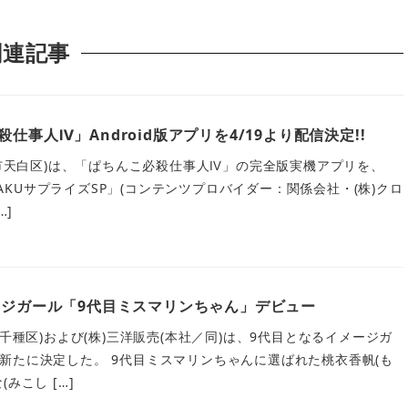
関連記事
仕事人Ⅳ」Android版アプリを4/19より配信決定!!
屋市天白区)は、「ぱちんこ必殺仕事人Ⅳ」の完全版実機アプリを、
ORAKUサプライズSP」(コンテンツプロバイダー：関係会社・(株)クロ
…]
ージガール「9代目ミスマリンちゃん」デビュー
市千種区)および(株)三洋販売(本社／同)は、9代目となるイメージガ
新たに決定した。 9代目ミスマリンちゃんに選ばれた桃衣香帆(も
みこし […]