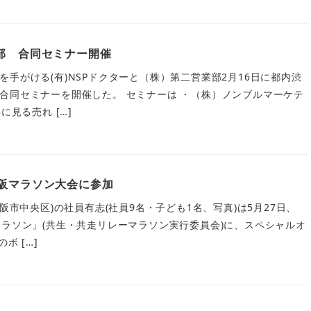
部 合同セミナー開催
手がける(有)NSPドクターと（株）第二営業部2月16日に都内渋
合同セミナーを開催した。 セミナーは ・（株）ノンブルマーケテ
に見る売れ […]
大阪マラソン大会に参加
大阪市中央区)の社員有志(社員9名・子ども1名、写真)は5月27日、
マラソン」(共生・共走リレーマラソン実行委員会)に、スペシャルオ
ボ […]