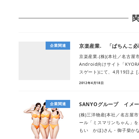
京楽産業. 「ぱちんこ必殺
企業関連
京楽産業.(株)(本社／名古
Android向けサイト「KY
スゲート)にて、4月19日よ [
2012年4月18日
SANYOグループ イメ
企業関連
(株)三洋物産(本社／名古屋
ール「ミスマリンちゃん」を
もい かほ)さん・御子柴かな(