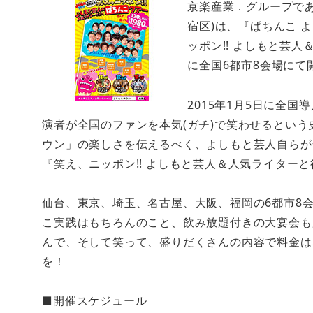
京楽産業．グループであ
宿区)は、『ぱちんこ 
ッポン!! よしもと芸人
に全国6都市8会場にて
2015年1月5日に全国
演者が全国のファンを本気(ガチ)で笑わせるという
ウン」の楽しさを伝えるべく、よしもと芸人自らが
『笑え、ニッポン!! よしもと芸人＆人気ライター
仙台、東京、埼玉、名古屋、大阪、福岡の6都市8
こ実践はもちろんのこと、飲み放題付きの大宴会も
んで、そして笑って、盛りだくさんの内容で料金はなん
を！
■開催スケジュール