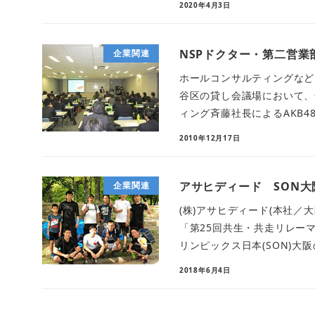
2020年4月3日
NSPドクター・第二営業
企業関連
ホールコンサルティングなどを
谷区の貸し会議場において、
ィング斉藤社長によるAKB48
2010年12月17日
アサヒディード SON
企業関連
(株)アサヒディード(本社／
「第25回共生・共走リレー
リンピックス日本(SON)大阪の
2018年6月4日