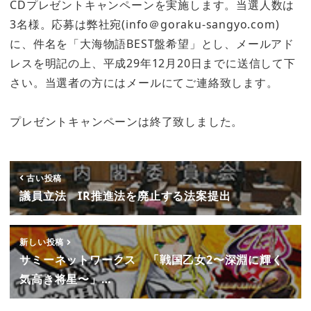
CDプレゼントキャンペーンを実施します。当選人数は
3名様。応募は弊社宛(info＠goraku-sangyo.com)
に、件名を「大海物語BEST盤希望」とし、メールアド
レスを明記の上、平成29年12月20日までに送信して下
さい。当選者の方にはメールにてご連絡致します。
プレゼントキャンペーンは終了致しました。
古い投稿
議員立法 IR推進法を廃止する法案提出
新しい投稿
サミーネットワークス 「戦国乙女2〜深淵に輝く
気高き将星〜」…