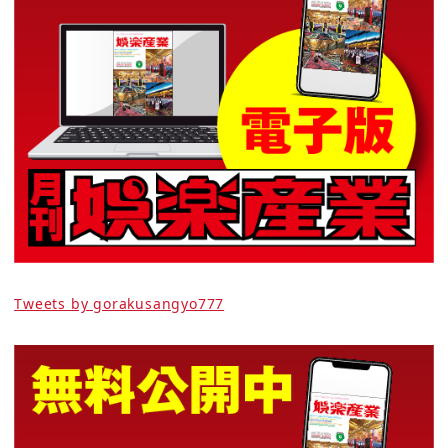
Tweets by gorakusangyo777