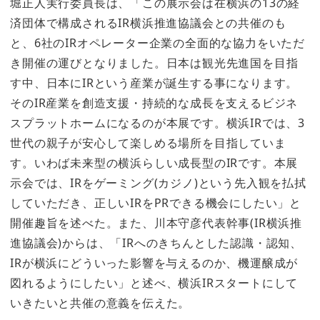
堀正人実行委員長は、「この展示会は在横浜の13の経
済団体で構成されるIR横浜推進協議会との共催のも
と、6社のIRオペレーター企業の全面的な協力をいただ
き開催の運びとなりました。日本は観光先進国を目指
す中、日本にIRという産業が誕生する事になります。
そのIR産業を創造支援・持続的な成長を支えるビジネ
スプラットホームになるのが本展です。横浜IRでは、3
世代の親子が安心して楽しめる場所を目指していま
す。いわば未来型の横浜らしい成長型のIRです。本展
示会では、IRをゲーミング(カジノ)という先入観を払拭
していただき、正しいIRをPRできる機会にしたい」と
開催趣旨を述べた。また、川本守彦代表幹事(IR横浜推
進協議会)からは、「IRへのきちんとした認識・認知、
IRが横浜にどういった影響を与えるのか、機運醸成が
図れるようにしたい」と述べ、横浜IRスタートにして
いきたいと共催の意義を伝えた。