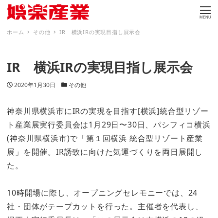
MENU
ホーム
その他
IR 横浜IRの実現目指し展示会
IR 横浜IRの実現目指し展示会
投稿日
カテゴリー
2020年1月30日
その他
神奈川県横浜市にIRの実現を目指す[横浜]統合型リゾー
ト産業展実行委員会は1月29日〜30日、パシフィコ横浜
(神奈川県横浜市)で「第１回横浜 統合型リゾート産業
展」を開催。IR誘致に向けた気運づくりを両日展開し
た。
10時開場に際し、オープニングセレモニーでは、24
社・団体がテープカットを行った。主催者を代表し、