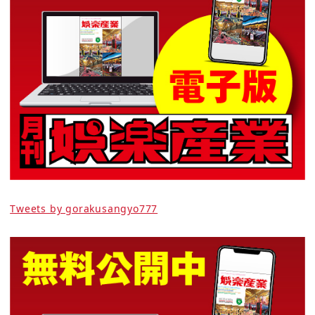
Tweets by gorakusangyo777