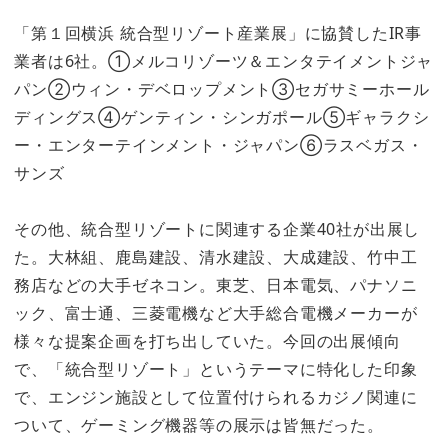
「第１回横浜 統合型リゾート産業展」に協賛したIR事
業者は6社。①メルコリゾーツ＆エンタテイメントジャ
パン②ウィン・デベロップメント③セガサミーホール
ディングス④ゲンティン・シンガポール⑤ギャラクシ
ー・エンターテインメント・ジャパン⑥ラスベガス・
サンズ
その他、統合型リゾートに関連する企業40社が出展し
た。大林組、鹿島建設、清水建設、大成建設、竹中工
務店などの大手ゼネコン。東芝、日本電気、パナソニ
ック、富士通、三菱電機など大手総合電機メーカーが
様々な提案企画を打ち出していた。今回の出展傾向
で、「統合型リゾート」というテーマに特化した印象
で、エンジン施設として位置付けられるカジノ関連に
ついて、ゲーミング機器等の展示は皆無だった。