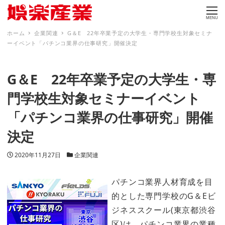
MENU
ホーム
企業関連
G＆E 22年卒業予定の大学生・専門学校生対象セミナ
ーイベント「パチンコ業界の仕事研究」開催決定
G＆E 22年卒業予定の大学生・専
門学校生対象セミナーイベント
「パチンコ業界の仕事研究」開催
決定
投稿日
カテゴリー
2020年11月27日
企業関連
パチンコ業界人材育成を目
的とした専門学校のG＆Eビ
ジネススクール(東京都渋谷
区)は、パチンコ業界の業種