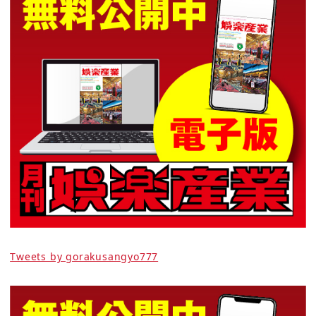
Tweets by gorakusangyo777