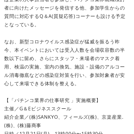
者に向けたメッセージを発信する他、参加学生からの
質問に対応するQ＆A(質疑応答)コーナーも設ける予定
となっている。
なお、新型コロナウイルス感染症が猛威を振るう昨
今、本イベントにおいては受入人数を会場収容数の半
数以下に留め、さらにスタッフ・来場者のマスク着
用、検温の実施、室内の換気、施設・設備のアルコー
ル消毒徹底などの感染症対策を行い、参加対象者が安
心して来場できる体制を整える。
【「パチンコ業界の仕事研究 」実施概要】
主催／G＆Eビジネススクール
紹介企業／(株)SANKYO、フィールズ(株)、京楽産業.
(株)、(株)藤商事
日時／12月21日(月) 13時00分〜15時30分