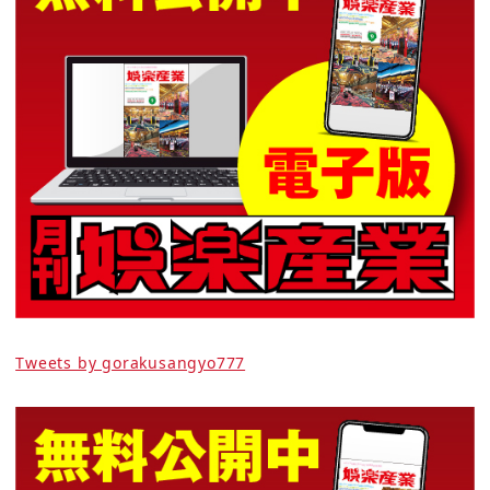
Tweets by gorakusangyo777