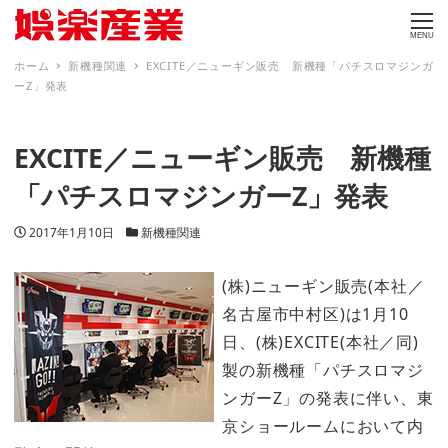
MENU
ホーム
新機種関連
EXCITE／ニューギン販売 新機種「パチスロマジンガ
ーZ」発表
EXCITE／ニューギン販売 新機種
「パチスロマジンガーZ」発表
投稿日
カテゴリー
2017年1月10日
新機種関連
(株)ニューギン販売(本社／
名古屋市中村区)は1月10
日、(株)EXCITE(本社／同)
製の新機種「パチスロマジ
ンガーZ」の発表に伴い、東
京ショールームにおいて内