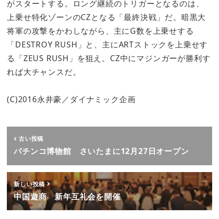
がスタートする。ロング継続のトリガーとなるのは、
上乗せ特化ゾーンのCZとなる「最終決戦」だ。暗黒大
将軍の攻撃をかわしながら、主にG数を上乗せする
「DESTROY RUSH」と、主にARTストックを上乗せす
る「ZEUS RUSH」を狙え。CZ中にマジンガーが勝利す
れば大チャンスだ。
(C)2016永井豪／ダイナミック企画
古い投稿
パチンコ博物館 さいたまに12月27日オープン
新しい投稿
中国遊商 新年互礼会を開催