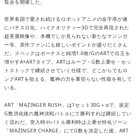
覧会を開催した。
世界各国で愛され続けるロボットアニメの金字塔が遂
にパチスロ化。ハイクオリティー3Dで完全再現された
超美麗映像や、本機でしか見られない新たなマジンガ
ー等、原作ファンにも嬉しいポイントが盛りだくさん
だ。スペックはボーナスと純増1.6枚/GのARTで出玉を
増やすA+ARTタイプ。ARTはループ・G数上乗せ・セッ
トストックで継続させていく仕様で、どこからでもロ
ングARTを狙える、魔神の力を裏切らない性能を有して
いる。
ART「MAZINGER RUSH」は1セット30G＋αで、規定
G数消化後の魔神決戦バトルにて勝利すれば継続してい
く流れだ。突入時やバトル勝利時は上乗せ特化ゾーン
「MAZINGER CHARGE」にてG数を決定した後、ART