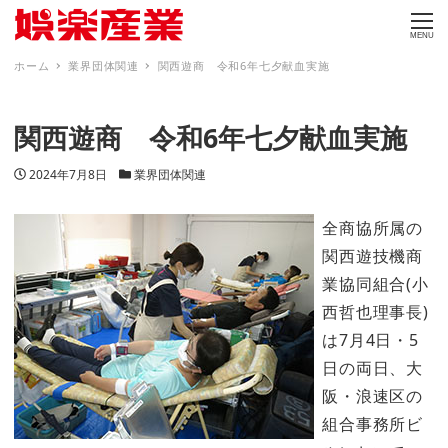
MENU
ホーム
業界団体関連
関西遊商 令和6年七夕献血実施
関西遊商 令和6年七夕献血実施
投稿日
カテゴリー
2024年7月8日
業界団体関連
全商協所属の
関西遊技機商
業協同組合(小
西哲也理事長)
は7月4日・5
日の両日、大
阪・浪速区の
組合事務所ビ