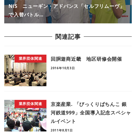
NiS ニューギン・アドバンス「セルフリムーヴ」
で入替バトル…
関連記事
回胴遊商近畿 地区研修会開催
業界団体関連
2016年10月3日
京楽産業. 「びっくりぱちんこ 銀
業界団体関連
河鉄道999」全国導入記念スペシャ
ルイベント
2011年8月1日