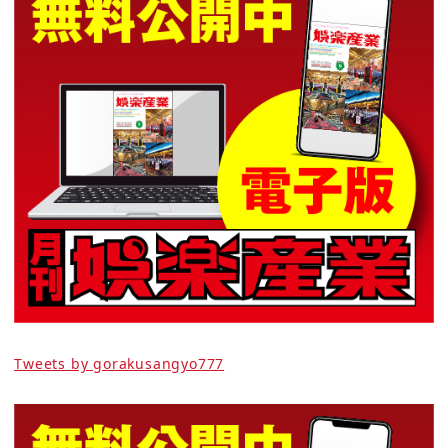
Tweets by gorakusangyo777