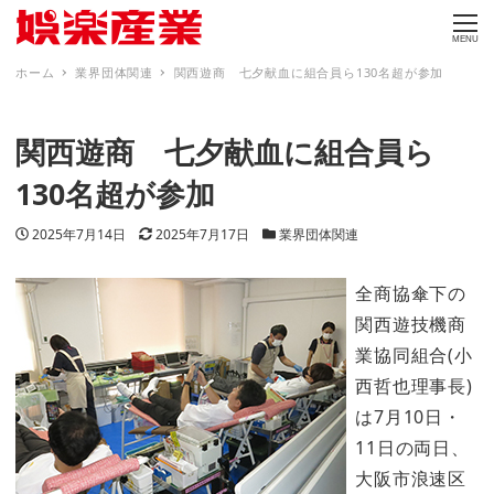
MENU
ホーム
業界団体関連
関西遊商 七夕献血に組合員ら130名超が参加
関西遊商 七夕献血に組合員ら
130名超が参加
投稿日
更新日
カテゴリー
2025年7月14日
2025年7月17日
業界団体関連
全商協傘下の
関西遊技機商
業協同組合(小
西哲也理事長)
は7月10日・
11日の両日、
大阪市浪速区