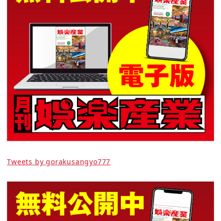
Tweets by gorakusangyo777