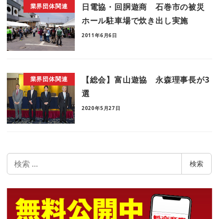
日電協・回胴遊商 石巻市の被災
業界団体関連
ホール駐車場で炊き出し実施
2011年6月6日
【総会】富山遊協 永森理事長が3
業界団体関連
選
2020年5月27日
検
検索
索