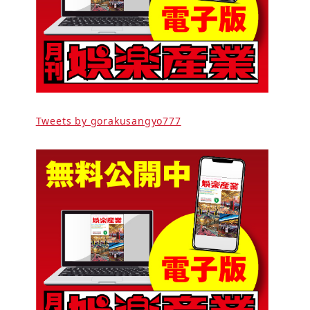
Tweets by gorakusangyo777