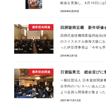
献血を実施し、6月16日には岡
2026年6月29日
回胴遊商近畿 新年研修
業界団体関連
回胴式遊技機商業協同組合(伊
のスイスホテル南海大阪にお
った伊豆理事長は「今年も早1
2016年2月1日
日遊協東北 総会並びに
業界団体関連
一般社団法人 日本遊技関連事
台市内のパレスへいあんにお
より会員ら関係者が集まった。
2021年11月12日