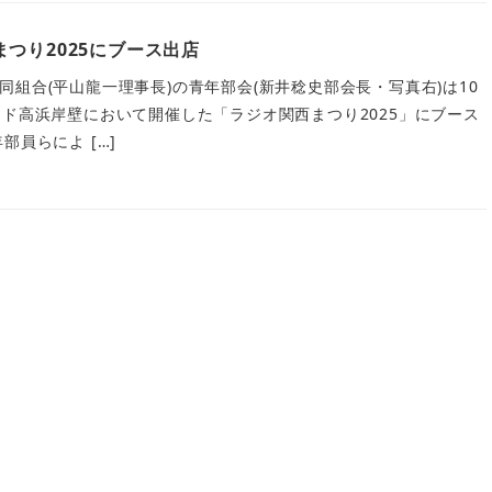
つり2025にブース出店
組合(平山龍一理事長)の青年部会(新井稔史部会長・写真右)は10
ンド高浜岸壁において開催した「ラジオ関西まつり2025」にブース
部員らによ […]