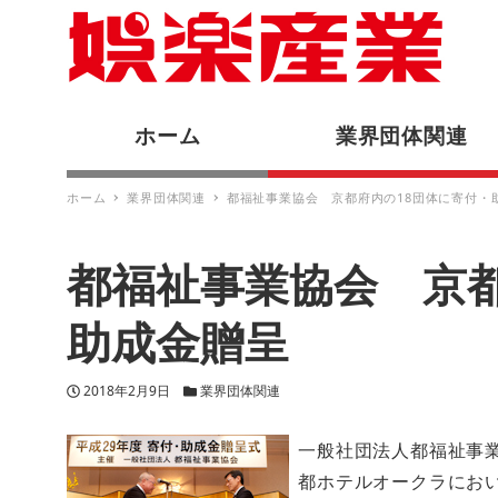
ホーム
業界団体関連
ホーム
業界団体関連
都福祉事業協会 京都府内の18団体に寄付・
都福祉事業協会 京都
助成金贈呈
投稿日
カテゴリー
2018年2月9日
業界団体関連
一般社団法人都福祉事
都ホテルオークラにお