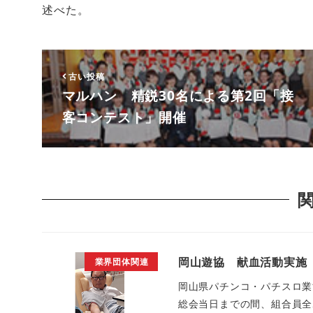
述べた。
古い投稿
マルハン 精鋭30名による第2回「接
客コンテスト」開催
岡山遊協 献血活動実施
業界団体関連
岡山県パチンコ・パチスロ業協
総会当日までの間、組合員全