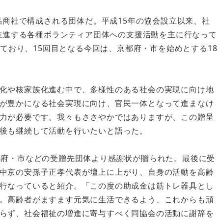
品商社で構成される団体だ。平成15年の協会設立以来、社
推進する各種ボランティア団体への支援活動を主に行なって
しており、15回目となる今回は、京都府・市を始めとする18
化や核家族化進む中で、多様性のある社会の実現に向け地
が豊かになる社会実現に向け、官民一体となって進まなけ
力が必要です。我々もささやかではありますが、この贈呈
後も継続して活動を行いたいと語った。
都府・市などの受贈先団体より感謝状が贈られた。最後に受
中京の安孫子正孝代表が壇上に上がり、自身の活動を高齢
行なっていると紹介。「この度の助成金は筋トレ器具とし
。高齢者がますます元気に生活できるよう、これからも頑
らず、社会福祉の増進に寄与すべく同協会の活動に謝辞を