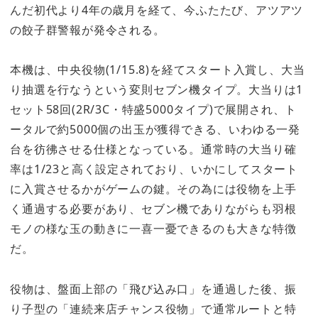
んだ初代より4年の歳月を経て、今ふたたび、アツアツ
の餃子群警報が発令される。
本機は、中央役物(1/15.8)を経てスタート入賞し、大当
り抽選を行なうという変則セブン機タイプ。大当りは1
セット58回(2R/3C・特盛5000タイプ)で展開され、ト
ータルで約5000個の出玉が獲得できる、いわゆる一発
台を彷彿させる仕様となっている。通常時の大当り確
率は1/23と高く設定されており、いかにしてスタート
に入賞させるかがゲームの鍵。その為には役物を上手
く通過する必要があり、セブン機でありながらも羽根
モノの様な玉の動きに一喜一憂できるのも大きな特徴
だ。
役物は、盤面上部の「飛び込み口」を通過した後、振
り子型の「連続来店チャンス役物」で通常ルートと特