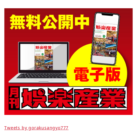
Tweets by gorakusangyo777