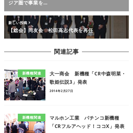
ジア圏で事業を…
新しい投稿
【総会】同友会 松田高志代表を再任
関連記事
大一商会 新機種「CR中森明菜・
新機種関連
歌姫伝説3」発表
2014年2月27日
マルホン工業 パチンコ新機種
新機種関連
「CRフルアヘッド！ココX」発表