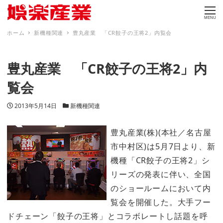
MENU
ホーム
新機種関連
豊丸産業 「CR餃子の王将2」内覧会
豊丸産業 「CR餃子の王将2」内
覧会
投稿日
カテゴリー
2013年5月14日
新機種関連
豊丸産業(株)(本社／名古屋
市中村区)は5月7日より、新
機種「CR餃子の王将2」シ
リーズの発表に伴い、全国
のショールームにおいて内
覧会を開催した。大手フー
ドチェーン「餃子の王将」とコラボレートし話題を呼