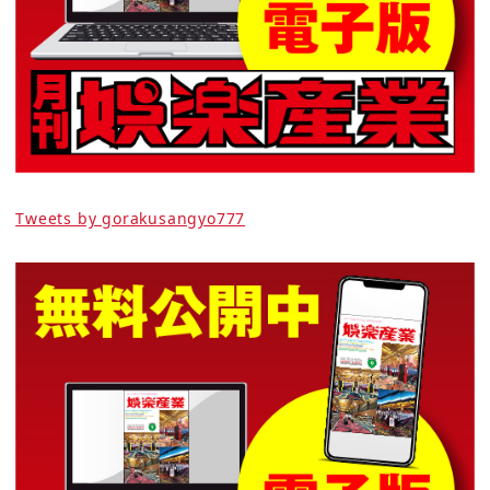
Tweets by gorakusangyo777