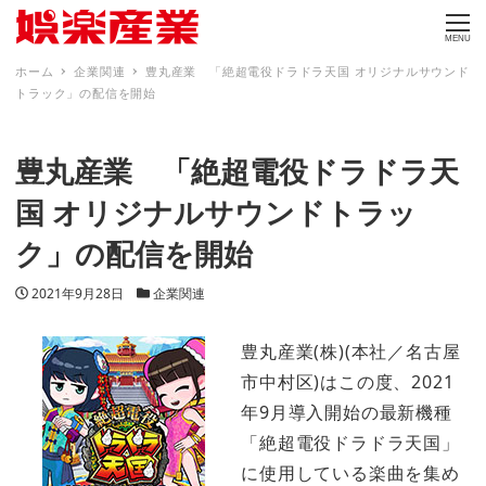
MENU
ホーム
企業関連
豊丸産業 「絶超電役ドラドラ天国 オリジナルサウンド
トラック」の配信を開始
豊丸産業 「絶超電役ドラドラ天
国 オリジナルサウンドトラッ
ク」の配信を開始
投稿日
カテゴリー
2021年9月28日
企業関連
豊丸産業(株)(本社／名古屋
市中村区)はこの度、2021
年9月導入開始の最新機種
「絶超電役ドラドラ天国」
に使用している楽曲を集め