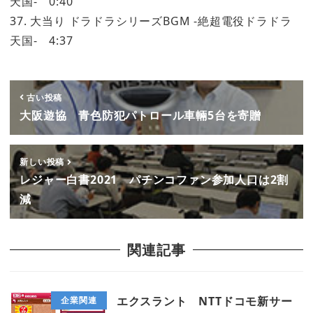
天国- 0:40
37. 大当り ドラドラシリーズBGM -絶超電役ドラドラ
天国- 4:37
古い投稿
大阪遊協 青色防犯パトロール車輛5台を寄贈
新しい投稿
レジャー白書2021 パチンコファン参加人口は2割
減
関連記事
エクスラント NTTドコモ新サー
企業関連