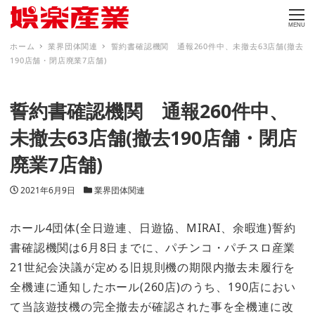
MENU
ホーム
業界団体関連
誓約書確認機関 通報260件中、未撤去63店舗(撤去
190店舗・閉店廃業7店舗)
誓約書確認機関 通報260件中、
未撤去63店舗(撤去190店舗・閉店
廃業7店舗)
投稿日
カテゴリー
2021年6月9日
業界団体関連
ホール4団体(全日遊連、日遊協、MIRAI、余暇進)誓約
書確認機関は6月8日までに、パチンコ・パチスロ産業
21世紀会決議が定める旧規則機の期限内撤去未履行を
全機連に通知したホール(260店)のうち、190店におい
て当該遊技機の完全撤去が確認された事を全機連に改