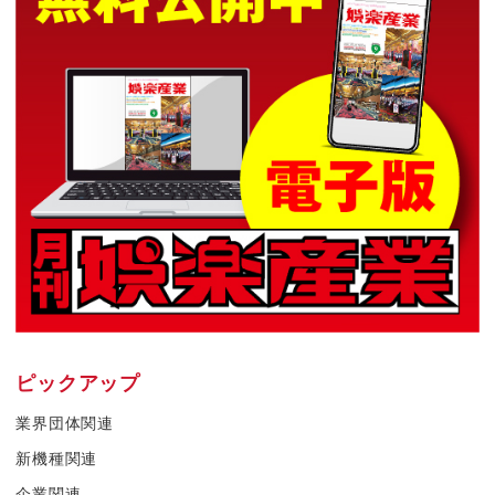
ピックアップ
業界団体関連
新機種関連
企業関連