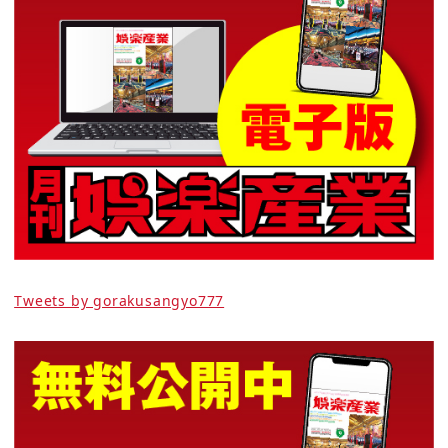
Tweets by gorakusangyo777