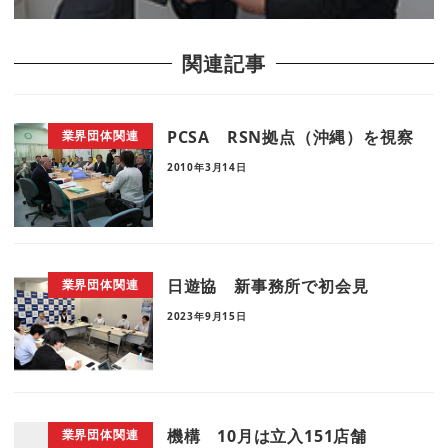
関連記事
PCSA RSN拠点（沖縄）を視察
業界団体関連
2010年3月14日
日遊協 新事務所で初会見
業界団体関連
2023年9月15日
機構 10月は立入151店舗
業界団体関連