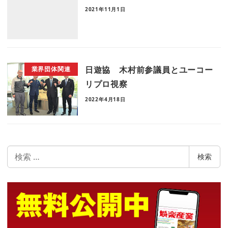
2021年11月1日
日遊協 木村前参議員とユーコー
業界団体関連
リプロ視察
2022年4月18日
検
検索
索