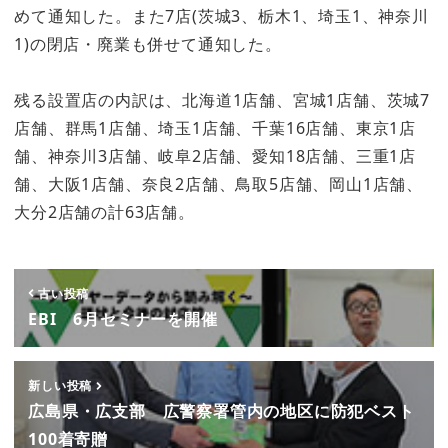
めて通知した。また7店(茨城3、栃木1、埼玉1、神奈川
1)の閉店・廃業も併せて通知した。
残る設置店の内訳は、北海道1店舗、宮城1店舗、茨城7
店舗、群馬1店舗、埼玉1店舗、千葉16店舗、東京1店
舗、神奈川3店舗、岐阜2店舗、愛知18店舗、三重1店
舗、大阪1店舗、奈良2店舗、鳥取5店舗、岡山1店舗、
大分2店舗の計63店舗。
古い投稿
EBI 6月セミナーを開催
新しい投稿
広島県・広支部 広警察署管内の地区に防犯ベスト
100着寄贈