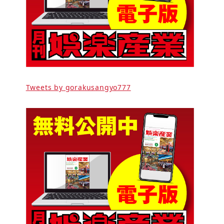
Tweets by gorakusangyo777