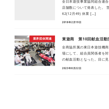
全日本遊技事業協同組合連合会
店舗数について発表した。 営業店
62(12月49) 休業 […]
2018年2月19日
東遊商 第10回献血活動
業界団体関連
全商協所属の東日本遊技機商
場にして、組合員関係者を対
の献血活動となった。目に見え
2023年8月22日