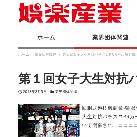
ホーム
業界団体関連
ホーム
業界団体関連
第１回女子大生対抗パチスロPRガール決定戦
第１回女子大生対抗
投稿日
カテゴリー
2013年8月5日
業界団体関連
回胴式遊技機商業協同組
大生対抗パチスロPRガ
いて開催され、ニコニ