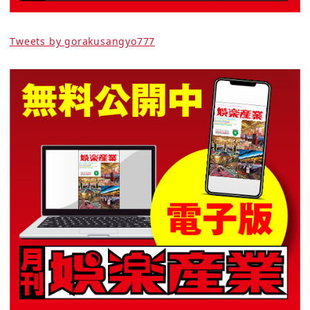
Tweets by gorakusangyo777