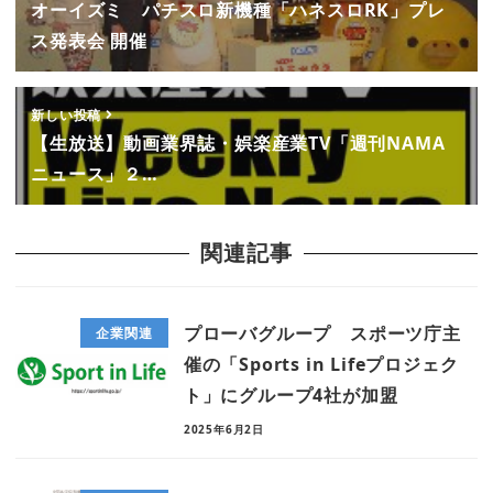
オーイズミ パチスロ新機種「ハネスロRK」プレ
ス発表会 開催
新しい投稿
【生放送】動画業界誌・娯楽産業TV「週刊NAMA
ニュース」２…
関連記事
プローバグループ スポーツ庁主
企業関連
催の「Sports in Lifeプロジェク
ト」にグループ4社が加盟
2025年6月2日