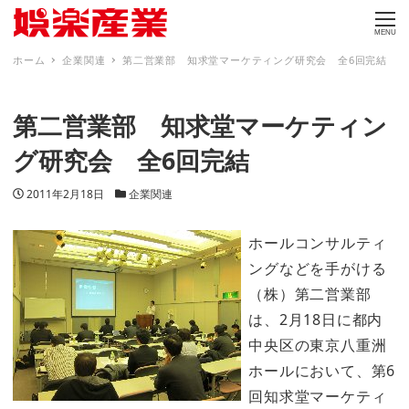
MENU
ホーム
企業関連
第二営業部 知求堂マーケティング研究会 全6回完結
第二営業部 知求堂マーケティン
グ研究会 全6回完結
投稿日
カテゴリー
2011年2月18日
企業関連
ホールコンサルティ
ングなどを手がける
（株）第二営業部
は、2月18日に都内
中央区の東京八重洲
ホールにおいて、第6
回知求堂マーケティ