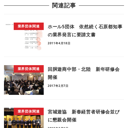
関連記事
ホール5団体 依然続く石原都知事
業界団体関連
の業界発言に要請文書
2011年4月18日
回胴遊商中部・北陸 新年研修会
業界団体関連
開催
2017年2月7日
宮城遊協 新春経営者研修会並び
業界団体関連
に懇親会開催