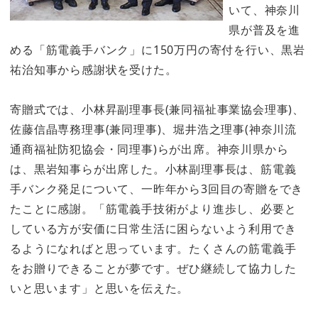
いて、神奈川
県が普及を進
める「筋電義手バンク」に150万円の寄付を行い、黒岩
祐治知事から感謝状を受けた。
寄贈式では、小林昇副理事長(兼同福祉事業協会理事)、
佐藤信晶専務理事(兼同理事)、堀井浩之理事(神奈川流
通商福祉防犯協会・同理事)らが出席。神奈川県から
は、黒岩知事らが出席した。小林副理事長は、筋電義
手バンク発足について、一昨年から3回目の寄贈をでき
たことに感謝。「筋電義手技術がより進歩し、必要と
している方が安価に日常生活に困らないよう利用でき
るようになればと思っています。たくさんの筋電義手
をお贈りできることが夢です。ぜひ継続して協力した
いと思います」と思いを伝えた。