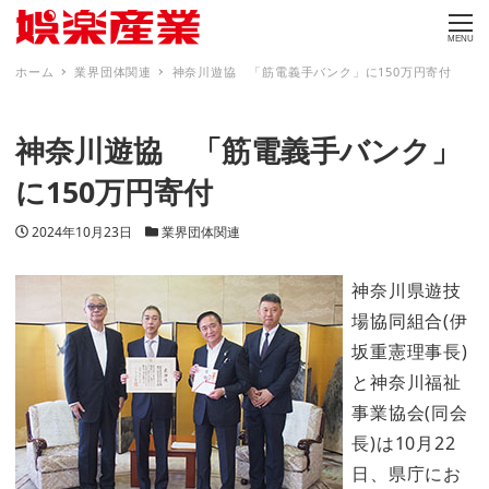
MENU
ホーム
業界団体関連
神奈川遊協 「筋電義手バンク」に150万円寄付
神奈川遊協 「筋電義手バンク」
に150万円寄付
投稿日
カテゴリー
2024年10月23日
業界団体関連
神奈川県遊技
場協同組合(伊
坂重憲理事長)
と神奈川福祉
事業協会(同会
長)は10月22
日、県庁にお