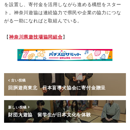
を設置し、寄付金を活用しながら進める構想をスター
ト。神奈川遊協は連続協力で県民や企業の協力につな
がる一助になればと取組んでいる。
【
神奈川県遊技場協同組合
】
古い投稿
回胴遊商東北 日本盲導犬協会に寄付金贈呈
新しい投稿
財団大遊協 留学生が日本文化を体験