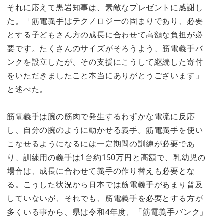
それに応えて黒岩知事は、素敵なプレゼントに感謝し
た。「筋電義手はテクノロジーの固まりであり、必要
とする子どもさん方の成長に合わせて高額な負担が必
要です。たくさんのサイズがそろうよう、筋電義手バ
ンクを設立したが、その支援にこうして継続した寄付
をいただきましたこと本当にありがとうございます」
と述べた。
筋電義手は腕の筋肉で発生するわずかな電流に反応
し、自分の腕のように動かせる義手。筋電義手を使い
こなせるようになるには一定期間の訓練が必要であ
り、訓練用の義手は1台約150万円と高額で、乳幼児の
場合は、成長に合わせて義手の作り替えも必要とな
る。こうした状況から日本では筋電義手があまり普及
していないが、それでも、筋電義手を必要とする方が
多くいる事から、県は令和4年度、「筋電義手バンク」