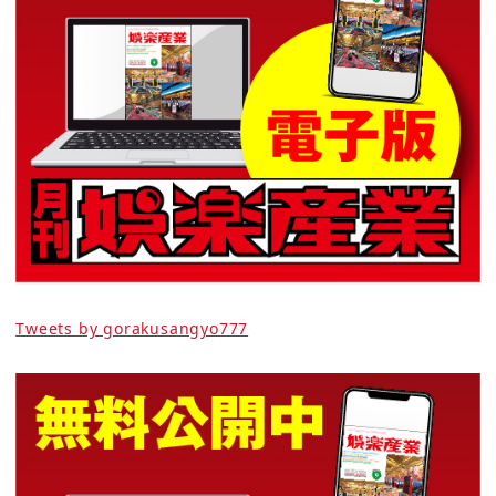
Tweets by gorakusangyo777