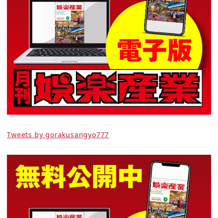
Tweets by gorakusangyo777