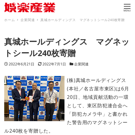
MENU
ホーム
企業関連
真城ホールディングス マグネットシール240枚寄贈
真城ホールディングス マグネッ
トシール240枚寄贈
投稿日
更新日
カテゴリー
2022年6月21日
2022年7月1日
企業関連
(株)真城ホールディングス
(本社／名古屋市東区)は6月
20日、地域貢献活動の一環
として、東区防犯連合会へ
「防犯カメラ中」と書かれ
た警告用のマグネットシー
ル240枚を寄贈した。