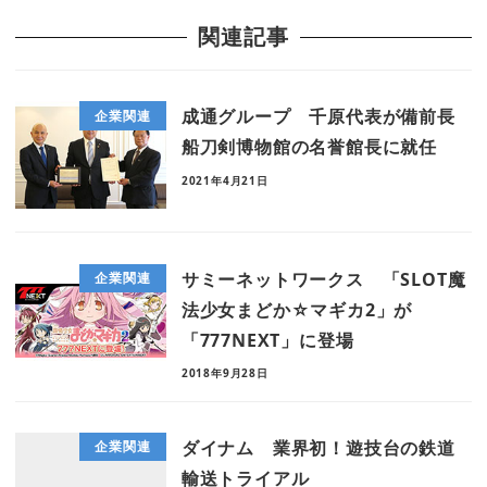
関連記事
成通グループ 千原代表が備前長
企業関連
船刀剣博物館の名誉館長に就任
2021年4月21日
サミーネットワークス 「SLOT魔
企業関連
法少女まどか☆マギカ2」が
「777NEXT」に登場
2018年9月28日
ダイナム 業界初！遊技台の鉄道
企業関連
輸送トライアル