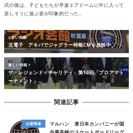
式の後は、子どもたちが早速エアドームに中に入って
楽しそうに遊ぶ姿が印象的だった。
古い投稿
北電子 アキバでジャグラー時報CMを放映中
新しい投稿
ザ・レジェンド・チャリティ 第10回「プロアマト
ーナメント」…
関連記事
マルハン 東日本カンパニーが国
企業関連
内最高峰のスケートボードリーグ