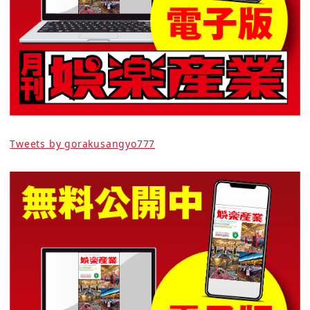
Tweets by gorakusangyo777