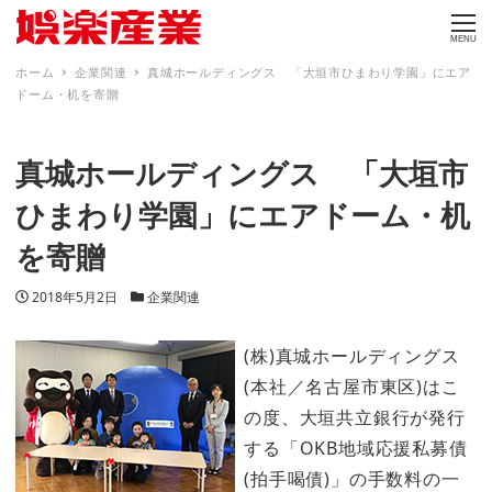
MENU
ホーム
企業関連
真城ホールディングス 「大垣市ひまわり学園」にエア
ドーム・机を寄贈
真城ホールディングス 「大垣市
ひまわり学園」にエアドーム・机
を寄贈
投稿日
カテゴリー
2018年5月2日
企業関連
(株)真城ホールディングス
(本社／名古屋市東区)はこ
の度、大垣共立銀行が発行
する「OKB地域応援私募債
(拍手喝債)」の手数料の一