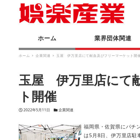
ホーム
業界団体関連
ホーム
企業関連
玉屋 伊万里店にて献血及びフリーマーケット開
玉屋 伊万里店にて
ト開催
投稿日
カテゴリー
2022年5月11日
企業関連
福岡県・佐賀県にパチン
は5月8日、伊万里店駐