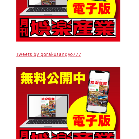
Tweets by gorakusangyo777