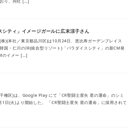
り、同社 […]
スシティ」イメージガールに広末涼子さん
株)(本社／東京都品川区)は10月24日、恵比寿ガーデンプレイス
韓国・仁川のIR(統合型リゾート)「パラダイスシティ」の新CM発
のイメー […]
種区)は、Google Play にて「CR聖闘士星矢 星の運命」のシミ
1日(火)より開始した。 「CR聖闘士星矢 星の運命」に採用されて