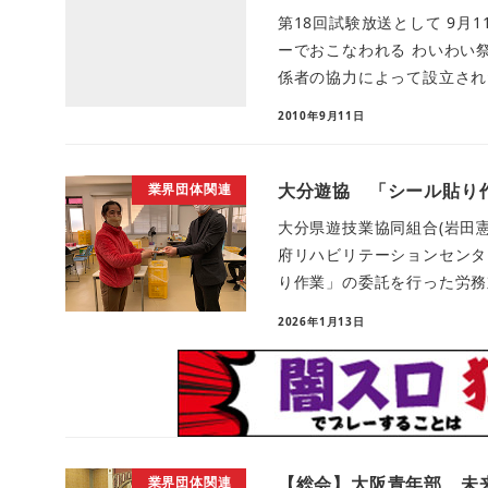
第18回試験放送として 9月
ーでおこなわれる わいわい
係者の協力によって設立された
2010年9月11日
大分遊協 「シール貼り
業界団体関連
大分県遊技業協同組合(岩田憲
府リハビリテーションセンタ
り作業」の委託を行った労務対価
2026年1月13日
【総会】大阪青年部 未
業界団体関連