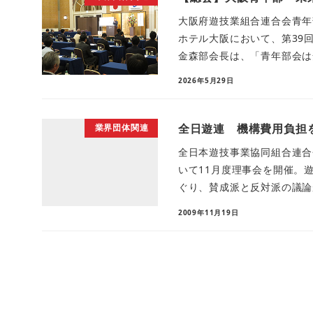
大阪府遊技業組合連合会青年
ホテル大阪において、第39
金森部会長は、「青年部会は安
2026年5月29日
全日遊連 機構費用負担
業界団体関連
全日本遊技事業協同組合連合
いて11月度理事会を開催。
ぐり、賛成派と反対派の議論が
2009年11月19日