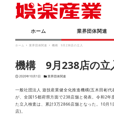
ホーム
業界団体関連
ホーム
業界団体関連
機構 9月238店の立入
機構 9月238店の立
投稿日
カテゴリー
2020年10月1日
業界団体関連
一般社団法人 遊技産業健全化推進機構(五木田彬代
が、全国15都府県方面で238店舗と発表。令和2年度
た立入検査は、累計3万2866店舗となった。10月1
店)。