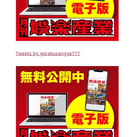
Tweets by gorakusangyo777