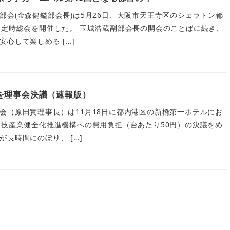
部会(金森健鎰部会長)は5月26日、大阪市天王寺区のシェラトン都
回定時総会を開催した。 玉城浩蔵副部会長の開会のことばに続き、
心して楽しめる […]
を理事会決議（速報版）
会（原田實理事長）は11月18日に都内港区の新橋第一ホテルにお
遊技産業健全化推進機構への費用負担（台あたり50円）の決議をめ
長時間にのぼり、 […]