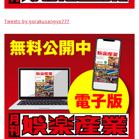
Tweets by gorakusangyo777