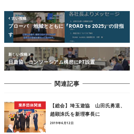
古い投稿
プローバ 地域とともに『ROAD to 2025』の目指
す
新しい投稿
日遊協 コンソーシアム構想にPT設置
関連記事
【総会】埼玉遊協 山田氏勇退、
業界団体関連
趙顕洙氏を新理事長に
2019年6月12日