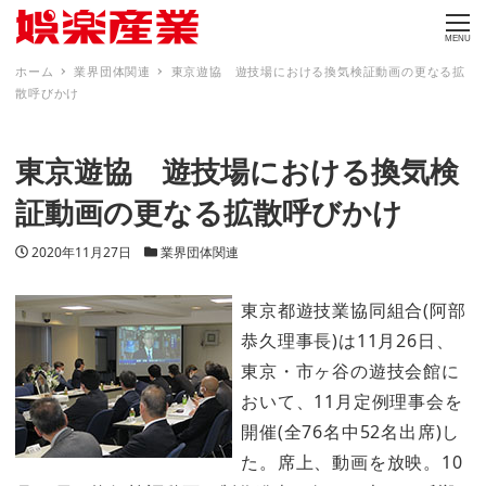
MENU
ホーム
業界団体関連
東京遊協 遊技場における換気検証動画の更なる拡
散呼びかけ
東京遊協 遊技場における換気検
証動画の更なる拡散呼びかけ
投稿日
カテゴリー
2020年11月27日
業界団体関連
東京都遊技業協同組合(阿部
恭久理事長)は11月26日、
東京・市ヶ谷の遊技会館に
おいて、11月定例理事会を
開催(全76名中52名出席)し
た。席上、動画を放映。10