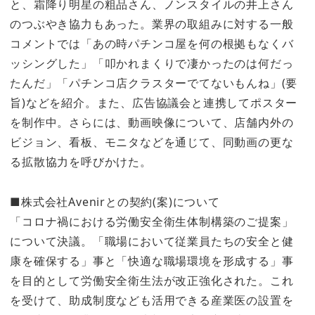
と、霜降り明星の粗品さん、ノンスタイルの井上さん
のつぶやき協力もあった。業界の取組みに対する一般
コメントでは「あの時パチンコ屋を何の根拠もなくバ
ッシングした」「叩かれまくりで凄かったのは何だっ
たんだ」「パチンコ店クラスターでてないもんね」(要
旨)などを紹介。また、広告協議会と連携してポスター
を制作中。さらには、動画映像について、店舗内外の
ビジョン、看板、モニタなどを通じて、同動画の更な
る拡散協力を呼びかけた。
■株式会社Avenirとの契約(案)について
「コロナ禍における労働安全衛生体制構築のご提案」
について決議。「職場において従業員たちの安全と健
康を確保する」事と「快適な職場環境を形成する」事
を目的として労働安全衛生法が改正強化された。これ
を受けて、助成制度なども活用できる産業医の設置を