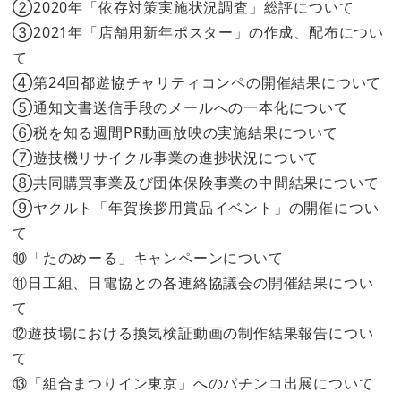
②2020年「依存対策実施状況調査」総評について
③2021年「店舗用新年ポスター」の作成、配布につい
て
④第24回都遊協チャリティコンペの開催結果について
⑤通知文書送信手段のメールへの一本化について
⑥税を知る週間PR動画放映の実施結果について
⑦遊技機リサイクル事業の進捗状況について
⑧共同購買事業及び団体保険事業の中間結果について
⑨ヤクルト「年賀挨拶用賞品イベント」の開催につい
て
⑩「たのめーる」キャンペーンについて
⑪日工組、日電協との各連絡協議会の開催結果につい
て
⑫遊技場における換気検証動画の制作結果報告につい
て
⑬「組合まつりイン東京」へのパチンコ出展について