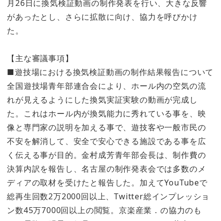
月26日に換気検証動画の制作発表を行い、大きな反響
があったとし、さらに拡散に向け、協力を呼びかけ
た。
【主な審議事項】
■遊技場における換気検証動画の制作結果報告について
全国遊技場青年部連合会により、ホール内の空気の流
れが見えるようにした換気実証実験の動画が完成し
た。これはホール内が換気能力に秀れている事を、映
像と専門家の説明を加える事で、遊技客や一般市民の
不安を解消して、安全で安心できる施設である事を広
く伝える事が目的。金村成芳青年部会長は、制作費の
決算内訳を報告し、名古屋の制作発表会では多数のメ
ディアの取材を受けたと報告した。加えてYouTubeで
総再生回数2万2000回以上、Twitter総インプレッショ
ン数45万7000回以上の閲覧。京楽産業．の協力のも