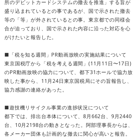
所のデビットカードシステムの撤去を推進」する旨が
盛り込まれているとの事であるが、国で示された撤去
等の「等」が外されているとの事。東京都での同様会
合が迫っており、国で示された内容に沿った対応を心
がけたいと報告した。
■「税を知る週間」PR動画放映の実施結果について
東京国税庁から「税を考える週間」(11月11日〜17日)
のPR動画放映の協力について、都下31ホールで協力放
映した事から、11月24日東京国税局にその旨報告し、
協力感謝の連絡があった。
■遊技機リサイクル事業の進捗状況について
都下では、排出台本体について、8月662台、9月2440
台、10月2198台の動きとなった。阿部理事長からは、
各メーカー団体も計画的な撤去に関心が高いと報告。