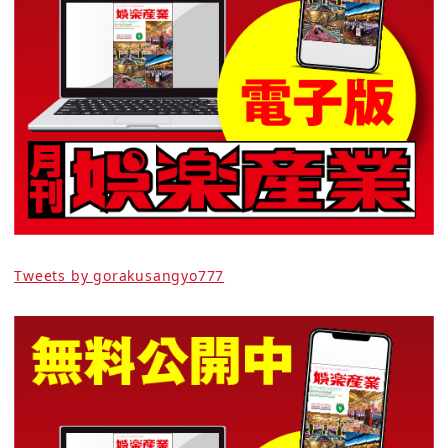
Tweets by gorakusangyo777