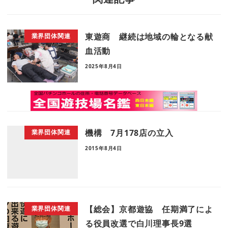
東遊商 継続は地域の輪となる献
業界団体関連
血活動
2025年8月4日
機構 7月178店の立入
業界団体関連
2015年8月4日
【総会】京都遊協 任期満了によ
業界団体関連
る役員改選で白川理事長9選