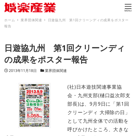
MENU
ホーム
業界団体関連
日遊協九州 第1回クリーンディの成果をポスター
報告
日遊協九州 第1回クリーンディ
の成果をポスター報告
投稿日
カテゴリー
2013年11月18日
業界団体関連
(社)日本遊技関連事業協
会・九州支部(樋口益次郎支
部長)は、9月9日に「第1回
クリーンディ 大掃除の日」
として九州全体での活動を
呼びかけたところ、大きな