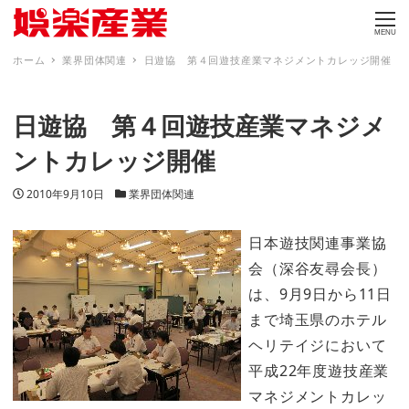
MENU
ホーム
業界団体関連
日遊協 第４回遊技産業マネジメントカレッジ開催
日遊協 第４回遊技産業マネジメ
ントカレッジ開催
投稿日
カテゴリー
2010年9月10日
業界団体関連
日本遊技関連事業協
会（深谷友尋会長）
は、9月9日から11日
まで埼玉県のホテル
ヘリテイジにおいて
平成22年度遊技産業
マネジメントカレッ