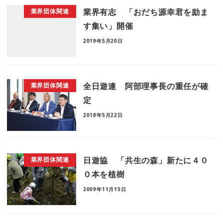
業界有志 「おだち源幸君を励ま
業界団体関連
す集い」開催
2019年5月20日
全日遊連 阿部理事長の重任が確
業界団体関連
定
2018年5月22日
日遊協 「共生の森」新たに４０
業界団体関連
０本を植樹
2009年11月15日