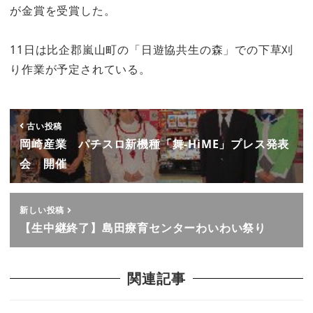
が金賞を受賞した。
11日は比企郡嵐山町の「日遊協共生の森」での下草刈
り作業が予定されている。
古い投稿
岡崎産業 パチスロ新機種「舞-HiME」プレス発表
会 開催
新しい投稿
【生中継終了】島田療育センターわいわい祭り
関連記事