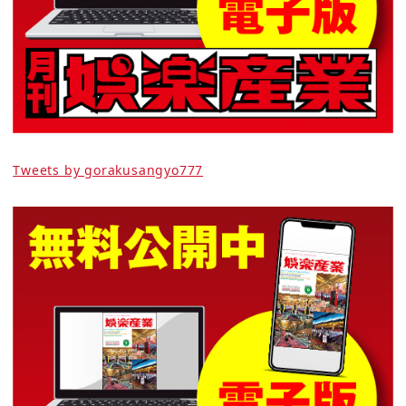
Tweets by gorakusangyo777