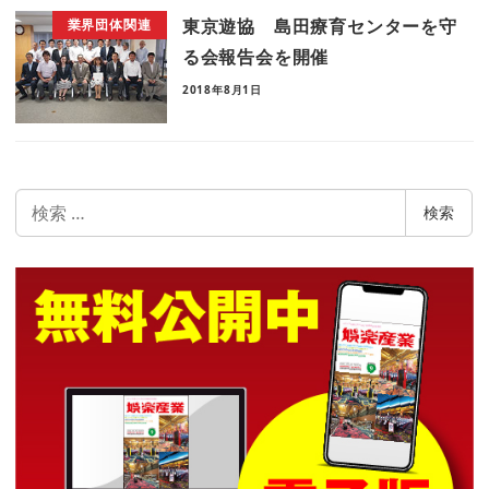
東京遊協 島田療育センターを守
業界団体関連
る会報告会を開催
2018年8月1日
検
検索
索