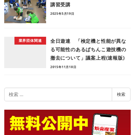
講習受講
2025年5月19日
全日遊連 「検定機と性能が異な
業界団体関連
る可能性のあるぱちんこ遊技機の
撤去について」議案上程(速報版)
2015年11月18日
検
検索
索