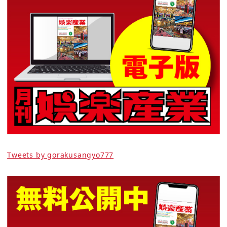
Tweets by gorakusangyo777