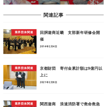
関連記事
回胴遊商近畿 支部新年研修会開
業界団体関連
催
2014年2月4日
京都財団 寄付金累計額は9億円以
業界団体関連
上に
2021年2月8日
関西遊商 浪速消防署で救命救急
業界団体関連