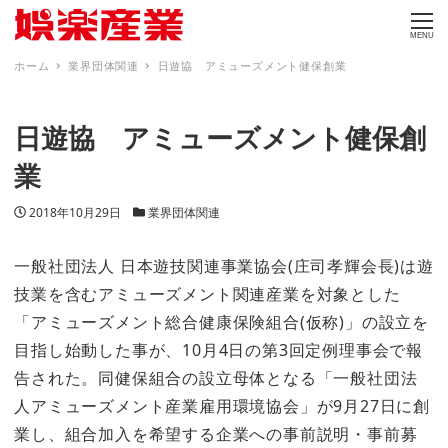
MENU
ホーム
業界団体関連
日遊協 アミューズメント健保創業
日遊協 アミューズメント健保創
業
投稿日
カテゴリー
2018年10月29日
業界団体関連
一般社団法人 日本遊技関連事業協会(庄司孝輝会長)は遊
技業を含むアミューズメント関連産業を対象とした
「アミューズメント総合健康保険組合(仮称)」の設立を
目指し始動した事が、10月4日の第3回定例理事会で報
告された。同健保組合の設立母体となる「一般社団法
人アミューズメント産業雇用環境協会」が9月27日に創
業し、組合加入を希望する企業への事前説明・事前募