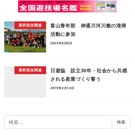
富山青年部 神通川河川敷の清掃
業界団体関連
活動に参加
2023年8月8日
日遊協 設立30年・社会から共感
業界団体関連
される産業づくり誓う
2019年2月14日
検
検索
索