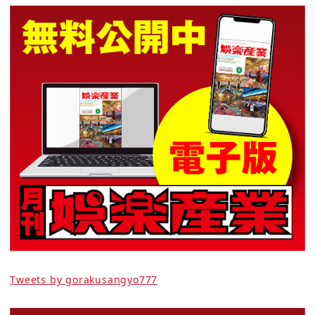
Tweets by gorakusangyo777