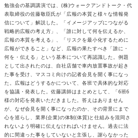
勉強会の基調講演では、(株)ウォークアンドトーク・代
表取締役の佐藤敬臣氏が「広報の本質と様々な情報発
信について」解説した。「イメージアップにつながる
戦略的広報の考え方」、「誰に対して何を伝えるか、
広報の本質を考える」、「リスクを最小化するために
広報ができること」など、広報の果たすべき「誰に・
何を・伝える」という基本について再認識した。例題
として出されたのは、自社店舗で車内放置事故が起き
た事を受け、マスコミ向けの記者会見を開く事になっ
た。広報はどうするかについて、各班で具体的な対応
を協議・発表した。佐藤講師はまとめとして、「6班6
様の対応を発表いただきました。答えはありません
が、なぜ会見を開く事になったのか、その背景にまで
心を巡らし、業界(企業)の体制(体質)と仕組みを混同さ
れないよう明確に伝えなければいけません。過去に法
的に間違った事をしていないと主張し、謝らなかった