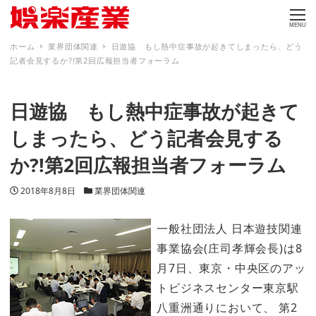
MENU
ホーム
業界団体関連
日遊協 もし熱中症事故が起きてしまったら、どう
記者会見するか?!第2回広報担当者フォーラム
日遊協 もし熱中症事故が起きて
しまったら、どう記者会見する
か?!第2回広報担当者フォーラム
投稿日
カテゴリー
2018年8月8日
業界団体関連
一般社団法人 日本遊技関連
事業協会(庄司孝輝会長)は8
月7日、東京・中央区のアッ
トビジネスセンター東京駅
八重洲通りにおいて、 第2