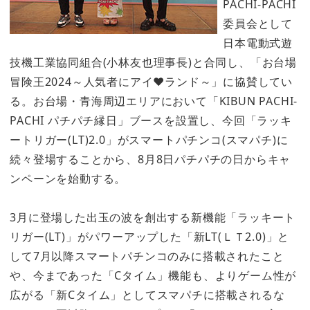
PACHI-PACHI
委員会として
日本電動式遊
技機工業協同組合(小林友也理事長)と合同し、「お台場
冒険王2024～人気者にアイ♥ランド～」に協賛してい
る。お台場・青海周辺エリアにおいて「KIBUN PACHI-
PACHI パチパチ縁日」ブースを設置し、今回「ラッキ
ートリガー(LT)2.0」がスマートパチンコ(スマパチ)に
続々登場することから、8月8日パチパチの日からキャ
ンペーンを始動する。
3月に登場した出玉の波を創出する新機能「ラッキート
リガー(LT)」がパワーアップした「新LT(ＬＴ2.0)」と
して7月以降スマートパチンコのみに搭載されたこと
や、今まであった「Cタイム」機能も、よりゲーム性が
広がる「新Cタイム」としてスマパチに搭載されるな