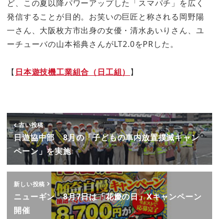
ど、この夏以降パワーアップした「スマパチ」を広く
発信することが目的。お笑いの巨匠と称される岡野陽
一さん、大阪枚方市出身の女優・清水あいりさん、ユ
ーチューバの山本裕典さんがLT2.0をPRした。
【
日本遊技機工業組合（日工組）
】
古い投稿
日遊協中部 8月の「子どもの車内放置撲滅キャン
ペーン」を実施
新しい投稿
ニューギン 8月7日は「花慶の日」Xキャンペーン
開催