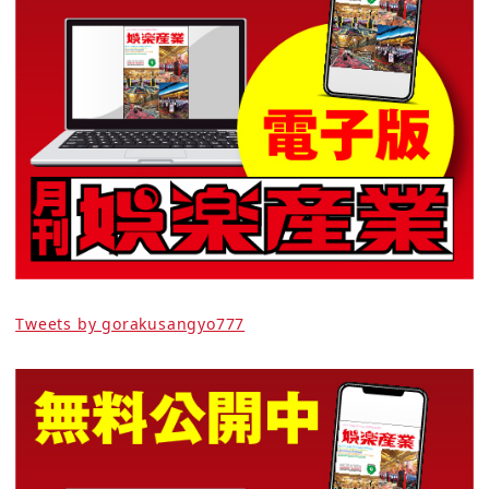
Tweets by gorakusangyo777