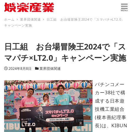
MENU
ホーム
業界団体関連
日工組 お台場冒険王2024で「スマパチ×LT2.0」
キャンペーン実施
日工組 お台場冒険王2024で「ス
マパチ×LT2.0」キャンペーン実施
投稿日
カテゴリー
2024年8月8日
業界団体関連
パチンコメー
カー38社で構
成する日本遊
技機工業組合
(榎本善紀理事
長)は、KIBUN