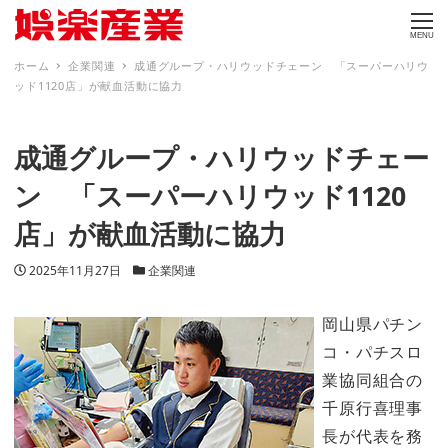
MENU
ホーム
企業関連
成通グループ・ハリウッドチェーン 「スーパーハリウ
ッド1120店」が献血活動に協力
成通グループ・ハリウッドチェー
ン 「スーパーハリウッド1120
店」が献血活動に協力
投稿日
カテゴリー
2025年11月27日
企業関連
岡山県パチン
コ・パチスロ
業協同組合の
千原行喜理事
長が代表を務