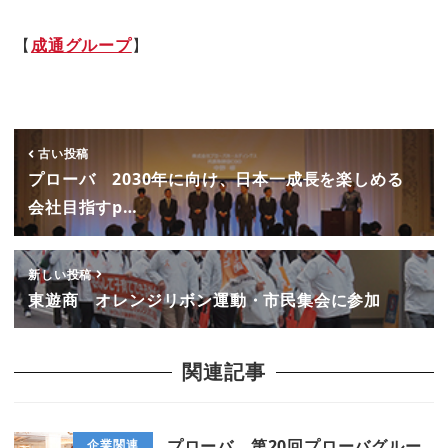
【
成通グループ
】
古い投稿
プローバ 2030年に向け、日本一成長を楽しめる
会社目指すp…
新しい投稿
東遊商 オレンジリボン運動・市民集会に参加
関連記事
プローバ 第20回プローバグルー
企業関連