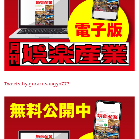
Tweets by gorakusangyo777