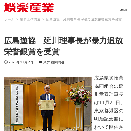
MENU
ホーム
業界団体関連
広島遊協 延川理事長が暴力追放栄誉銀賞を受賞
広島遊協 延川理事長が暴力追放
栄誉銀賞を受賞
投稿日
カテゴリー
2025年11月27日
業界団体関連
広島県遊技業
協同組合の延
川章喜理事長
は11月21日、
東京都港区の
明治記念館に
おいて開催さ