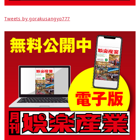
Tweets by gorakusangyo777