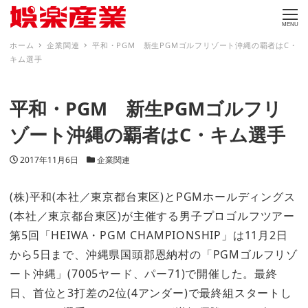
MENU
ホーム
企業関連
平和・PGM 新生PGMゴルフリゾート沖縄の覇者はC・
キム選手
平和・PGM 新生PGMゴルフリ
ゾート沖縄の覇者はC・キム選手
投稿日
カテゴリー
2017年11月6日
企業関連
(株)平和(本社／東京都台東区)とPGMホールディングス
(本社／東京都台東区)が主催する男子プロゴルフツアー
第5回「HEIWA・PGM CHAMPIONSHIP」は11月2日
から5日まで、沖縄県国頭郡恩納村の「PGMゴルフリゾ
ート沖縄」(7005ヤード、パー71)で開催した。最終
日、首位と3打差の2位(4アンダー)で最終組スタートし