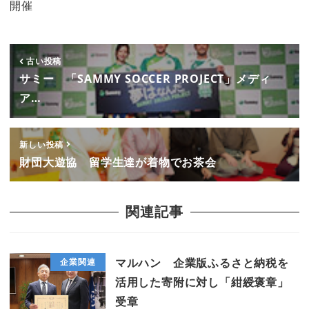
開催
古い投稿
サミー 「SAMMY SOCCER PROJECT」メディ
ア…
新しい投稿
財団大遊協 留学生達が着物でお茶会
関連記事
マルハン 企業版ふるさと納税を
企業関連
活用した寄附に対し「紺綬褒章」
受章