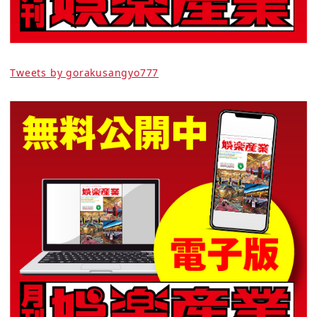
Tweets by gorakusangyo777