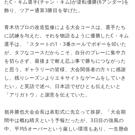
たC・キム選手(チャン・キム)が逆転優勝(6アンダー)を
飾り、ツアー通算3勝目を挙げた。
青木功プロの改造監修による大会コースは、選手たち
に試練を与えた。それを物語るように優勝したC・キム
選手は、「スタートの1・3番ホールでボギーを叩いた
が、タフなコースだからこそ、自分のプレーに集中力
を切らさず、最後まで耐え忍ぶ事で勝ちにつながった
と思う。ギャラリーの皆様、大会関係者の方々に感謝
し、残りシーズンよりエキサイトなゲームをしていき
たい」と英語で述べ、日本語でぜひとも伝えたいと
「アリガトウ」と謝意を伝えていた。
嶺井勝也大会会長は表彰式に先立って挨拶。「大会期
間中は概ね晴天という予報だったが、3日目の強風の
中、平均5オーバーという厳しい環境もあり、一生懸命