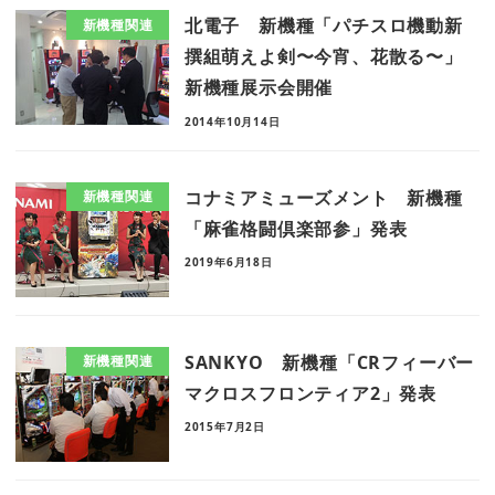
北電子 新機種「パチスロ機動新
新機種関連
撰組萌えよ剣〜今宵、花散る〜」
新機種展示会開催
2014年10月14日
コナミアミューズメント 新機種
新機種関連
「麻雀格闘倶楽部参」発表
2019年6月18日
SANKYO 新機種「CRフィーバー
新機種関連
マクロスフロンティア2」発表
2015年7月2日