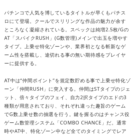
パチンコで人気を博しているタイトルが早くもパチス
ロにて登場。クールでスリリングな作品の魅力が余す
ところなく凝縮されている。スペックは純増2.5枚/Gの
AT「スパイクRUSH」(G数管理)メインで出玉を増やす
タイプ。上乗せ特化ゾーンや、業界初となる斬新なゲ
ーム性を搭載し、途切れる事の無い期待感をプレイヤ
ーに提供する。
AT中は“仲間ポイント”を規定数貯める事で上乗せ特化ゾ
ーン「仲間RUSH」に突入する。仲間はSTタイプのジェ
ット、倍々タイプのフェイ、自力2択タイプのエドの3
種類が用意されており、それぞれ違った趣旨のゲーム
でG数上乗せ数の抽選を行う。鍵を握るのはチャンス役
ゲーム数管理システム「COMBO CHANCE」だ。通常
時やAT中、特化ゾーン中など全てのタイミングでレア