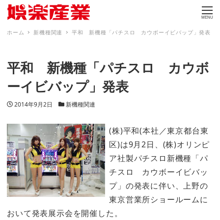
MENU
ホーム
新機種関連
平和 新機種「パチスロ カウボーイビバップ」発表
平和 新機種「パチスロ カウボ
ーイビバップ」発表
投稿日
カテゴリー
2014年9月2日
新機種関連
(株)平和(本社／東京都台東
区)は9月2日、(株)オリンピ
ア社製パチスロ新機種「パ
チスロ カウボーイビバッ
プ」の発表に伴い、上野の
東京営業所ショールームに
おいて発表展示会を開催した。