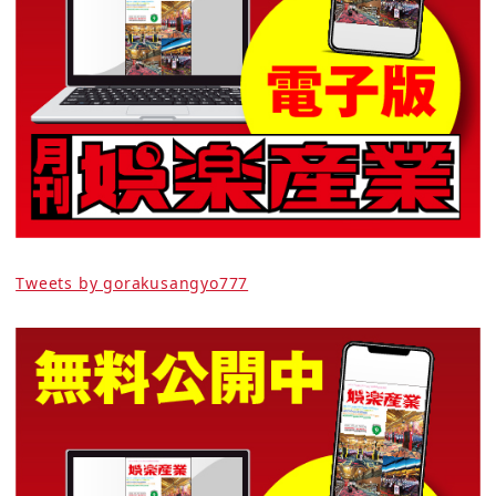
Tweets by gorakusangyo777