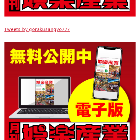
Tweets by gorakusangyo777