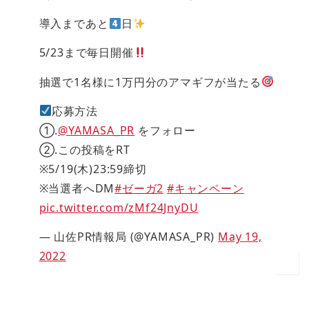
導入まであと
日
5/23まで毎日開催
抽選で1名様に1万円分のアマギフが当たる
応募方法
①.
@YAMASA_PR
をフォロー
②.この投稿をRT
※5/19(木)23:59締切
※当選者へDM
#ゼーガ2
#キャンペーン
pic.twitter.com/zMf24JnyDU
— 山佐PR情報局 (@YAMASA_PR)
May 19,
2022