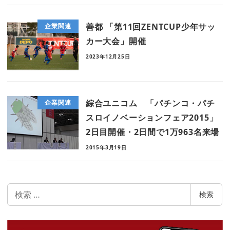
善都 「第11回ZENTCUP少年サッ
企業関連
カー大会」開催
2023年12月25日
綜合ユニコム 「パチンコ・パチ
企業関連
スロイノベーションフェア2015」
2日目開催・2日間で1万963名来場
2015年3月19日
検
検索
索