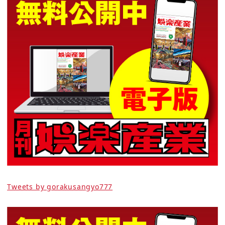
Tweets by gorakusangyo777