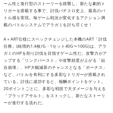
ーム性と進行型のストーリーを踏襲し、新たな劇的ト
リガーを搭載する事で、討伐パチスロ史上、最高のバ
トル感を実現。毎ゲーム戦況が変化するアクション満
載のバトルシステムでアラガミを討ち尽くせ！
A＋ART仕様にスペックチェンジした本機のART「討伐
任務」(純増約1.4枚/G・1セット40G〜100G)は、アラ
ガミのHPを削り討伐を目指すゲーム性だ。攻撃力がア
ップする「リンクバースト」や攻撃頻度が上がる「結
合崩壊」、HP大幅減算のチャンスとなる「ボーナス」
など、バトルを有利にする多彩なトリガーが搭載され
ている。討伐に成功すると、報酬ポイントをゲット。
20ポイントごとに、多彩な戦技で大ダメージを与える
「ブラッドアサルト」をストックし、新たなストーリ
ーが進行する流れだ。