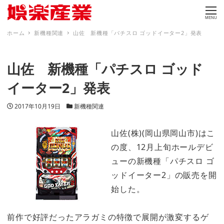
MENU
ホーム
新機種関連
山佐 新機種「パチスロ ゴッドイーター2」発表
山佐 新機種「パチスロ ゴッド
イーター2」発表
投稿日
カテゴリー
2017年10月19日
新機種関連
山佐(株)(岡山県岡山市)はこ
の度、12月上旬ホールデビ
ューの新機種「パチスロ ゴ
ッドイーター2」の販売を開
始した。
前作で好評だったアラガミの特徴で展開が激変するゲ