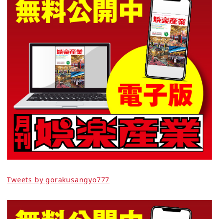
Tweets by gorakusangyo777