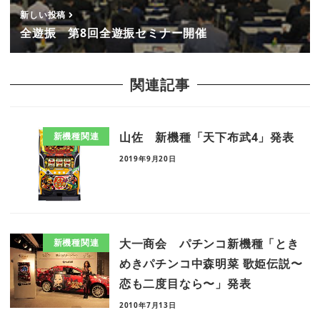
新しい投稿
全遊振 第8回全遊振セミナー開催
関連記事
山佐 新機種「天下布武4」発表
新機種関連
2019年9月20日
大一商会 パチンコ新機種「とき
新機種関連
めきパチンコ中森明菜 歌姫伝説〜
恋も二度目なら〜」発表
2010年7月13日