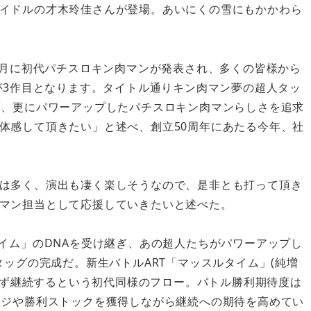
イドルの才木玲佳さんが登場。あいにくの雪にもかかわら
4月に初代パチスロキン肉マンが発表され、多くの皆様から
が3作目となります。タイトル通りキン肉マン夢の超人タッ
ぎ、更にパワーアップしたパチスロキン肉マンらしさを追求
体感して頂きたい」と述べ、創立50周年にあたる今年、社
は多く、演出も凄く楽しそうなので、是非とも打って頂き
マン担当として応援していきたいと述べた。
イム」のDNAを受け継ぎ、あの超人たちがパワーアップし
タッグの完成だ。新生バトルART「マッスルタイム」(純増
で必ず継続するという初代同様のフロー。バトル勝利期待度は
ージや勝利ストックを獲得しながら継続への期待を高めてい