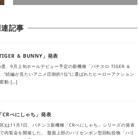
関連記事
GER ＆ BUNNY」発表
の度、9月上旬ホールデビュー予定の新機種「パチスロ TIGER ＆
。 “続編が見たいアニメ圧倒的1位”に選ばれたヒーローアクション
動 […]
「CRべにしゃち」発表
央区)は11月1日、パチンコ新機種「CRべにしゃち」シリーズの発表
で内覧会を開催した。 盤面上部のハリセンボン型回転役物「ハリ