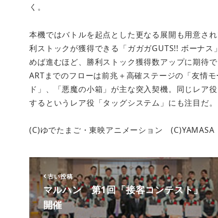
く。
本機ではバトルを起点とした更なる展開も用意され
利ストックが獲得できる「ガガガGUTS!! ボー
めば進むほど、勝利ストック獲得数アップに期待で
ARTまでのフローは前兆＋高確ステージの「友情
ド」、「悪魔の小箱」が主な突入契機。同じレア役
するというレア役「タッグシステム」にも注目だ。
(C)ゆでたまご・東映アニメーション (C)YAMASA
古い投稿
マルハン 第1回「接客コンテスト」
開催