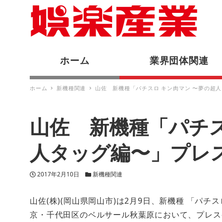
ホーム
業界団体関連
ホーム
新機種関連
山佐 新機種「パチスロ キン肉マン 〜夢の超
山佐 新機種「パチス
人タッグ編〜」プレ
投稿日
カテゴリー
2017年2月10日
新機種関連
山佐(株)(岡山県岡山市)は2月9日、新機種 「パ
京・千代田区のベルサール秋葉原において、プレス