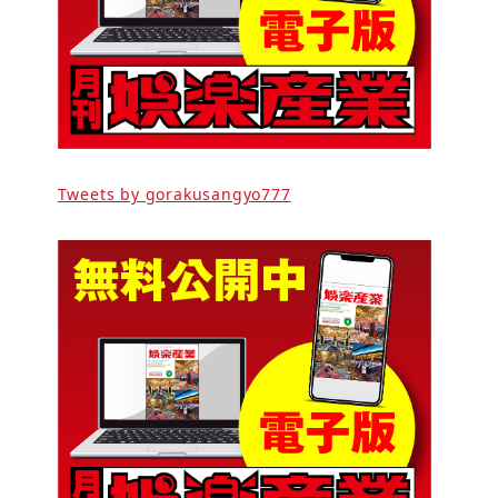
Tweets by gorakusangyo777