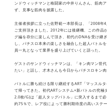
ンドウィッチマンと格闘家の中井りんさん、筋肉ア
ず、見事な筋肉を披露した。
主催者挨拶に立った佐野範一本部長は、「2008年
ご支持頂きました。2012年には後継機、この作品
グ編を存分に楽しんで頂き、初代のDNAを受け継
し、パチスロ本来の楽しさを融合した超人バトルを
員一丸となって業界を盛り上げていくと語った。
ゲストのサンドウィッチマンは、「キン肉マン世代
たい」と話し、才木さんも今日からパチスロキン肉
バトルに勝ち続ける限り継続するART「マッスルタ
て帰ってきた。初代ARTシステム×新バトルの究極
2.0枚/G)は「超人タッグバトル」に突入するま
約75％で、レア役によって勝利期待度の高いステ