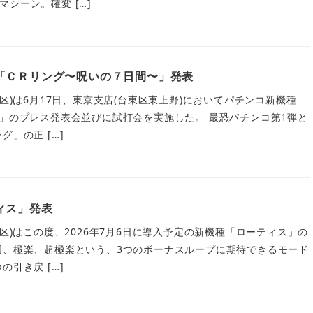
シーン。確変 […]
「ＣＲリング〜呪いの７日間〜」発表
央区)は6月17日、東京支店(台東区東上野)においてパチンコ新機種
〜」のプレス発表会並びに試打会を実施した。 最恐パチンコ第1弾と
グ」の正 […]
ィス」発表
島区)はこの度、2026年7月6日に導入予定の新機種「ローティス」の
国、極楽、超極楽という、3つのボーナスループに期待できるモード
の引き戻 […]