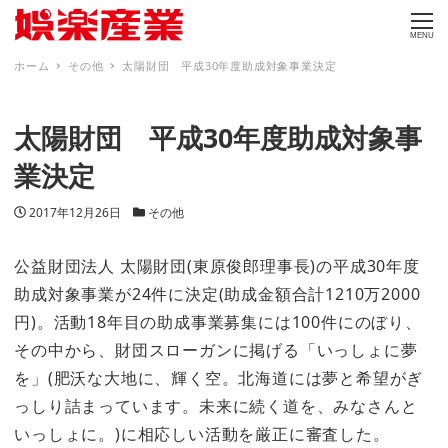
MENU
ホーム
その他
太陽財団 平成30年度助成対象事業決定
太陽財団 平成30年度助成対象事
業決定
投稿日
カテゴリー
2017年12月26日
その他
公益財団法人 太陽財団(東原俊郎理事長)の平成30年度
助成対象事業が24件に決定(助成金額合計1210万2000
円)。活動18年目の助成事業募集には100件にのぼり、
その中から、財団スローガンに掲げる「いっしょに夢
を」(肥沃な大地に、輝く空。北海道には夢と希望がぎ
っしり詰まっています。未来に続く道を、みなさんと
いっしょに。)に相応しい活動を厳正に審査した。