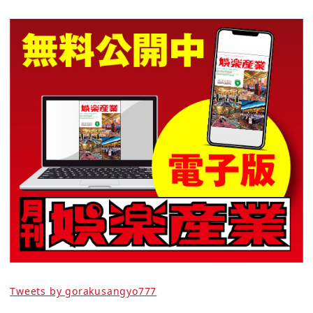
Tweets by gorakusangyo777