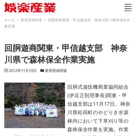
MENU
ホーム
業界団体関連
回胴遊商関東・甲信越支部 神奈川県で森林保全作
業実施
回胴遊商関東・甲信越支部 神奈
川県で森林保全作業実施
投稿日
カテゴリー
2012年11月19日
業界団体関連
回胴式遊技機商業協同組合
(伊豆正則理事長)関東・甲
信越支部は11月17日、神奈
川県松田町のやどりき水源
林内において下草刈り等の
森林保全作業を実施。作業