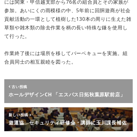
には関東・甲信越支部から76名の組合員とその家族が
参加。あいにくの雨模様の中、5年前に回胴遊商が社会
貢献活動の一環として植樹した130本の周りに生えた雑
草類や雑木類の除去作業を柄の長い特殊な鎌を使用し
て行った。
作業終了後には場所を移してバーベキューを実施。組
合員同士の相互親睦を図った。
古い投稿
ホールデザインCH 「エスパス日拓秋葉原駅前店」
新しい投稿
遊運協 セキュリティ研修会・講師に玉川課長補佐