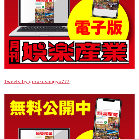
Tweets by gorakusangyo777