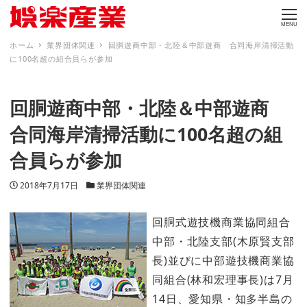
MENU
ホーム
業界団体関連
回胴遊商中部・北陸＆中部遊商 合同海岸清掃活動
に100名超の組合員らが参加
回胴遊商中部・北陸＆中部遊商
合同海岸清掃活動に100名超の組
合員らが参加
投稿日
カテゴリー
2018年7月17日
業界団体関連
回胴式遊技機商業協同組合
中部・北陸支部(木原賢支部
長)並びに中部遊技機商業協
同組合(林和宏理事長)は7月
14日、愛知県・知多半島の