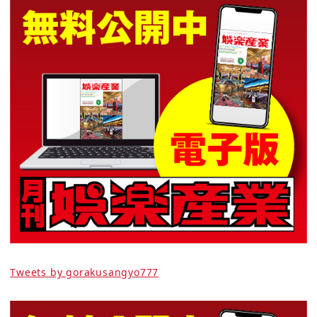
Tweets by gorakusangyo777