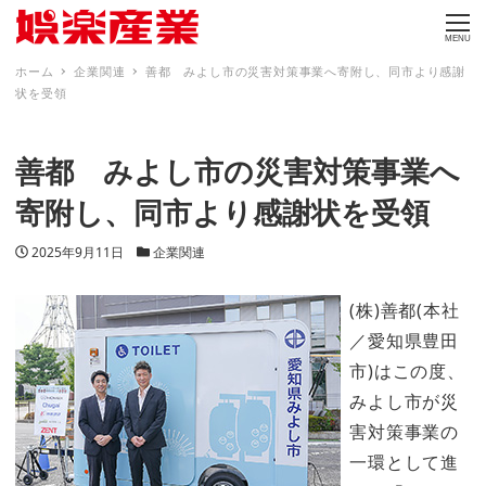
MENU
ホーム
企業関連
善都 みよし市の災害対策事業へ寄附し、同市より感謝
状を受領
善都 みよし市の災害対策事業へ
寄附し、同市より感謝状を受領
投稿日
カテゴリー
2025年9月11日
企業関連
(株)善都(本社
／愛知県豊田
市)はこの度、
みよし市が災
害対策事業の
一環として進