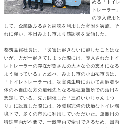
める「トイレ
トレーラー」
の導入費用と
して、企業版ふるさと納税を利用した寄附を実施。そ
れに伴い、本日みよし市より感謝状を受領した。
都筑晶裕社長は、「災害は起きないに越したことはな
いが、万が一起きてしまった際には、導入されたトイ
レトレーラーの存在が皆さんの大きな心の支えになる
よう願っている」と述べ、みよし市の小山祐市長は、
「トイレトレーラーは、災害発生時において高齢者や
体の不自由な方の避難先となる福祉避難所での活用を
想定している。先月開催した『三好いいじゃんまつ
り』に設置した際には、冷暖房完備の快適なトイレ環
境下で、多くの市民に利用していただいた。運搬用の
特殊車両が不要で、一般車両で牽引できるため、国内