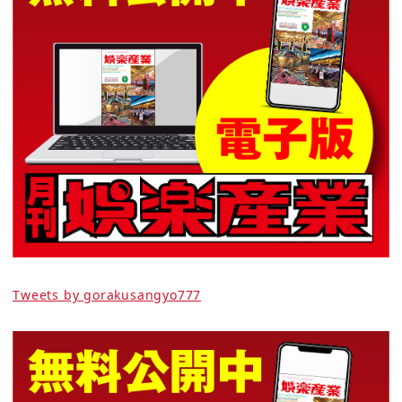
Tweets by gorakusangyo777