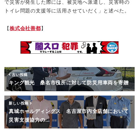
で災害が発生した際には、被災地へ派遣し、災害時の
トイレ問題の支援等に活用させていだく」と述べた。
【
株式会社善都
】
古い投稿
キング観光 桑名市役所に対して防災用車両を寄贈
新しい投稿
真城ホールディングス 名古屋市内全店舗において
災害支援協力の…