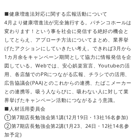
■健康増進法対応に関する広報活動について
4月より健康増進法が完全施行する。パチンコホールは
変わります！という事を社会に発信する絶好の機会と
してとらえ、アプローチ方法についてまとめ、業界挙
げたアクションにしていきたい考え。できれば3月から
1カ月余をキャンペーン期間として協力に情報発信を企
図している。Webでは、安心娯楽宣言、Youtubeの活
用、各店舗でのPRにつながる広報、チラシでの活用、
広告協議会(PAA)とのこれからの連携、たばこメーカー
との連携等。吸う人ならびに、吸わない人に対して業
界挙げたキャンペーン活動につながるよう意識。
■人材活用委員会
①第7期店長勉強会第1講(12月19日・13社16名参加)
②第7期店長勉強会第2講(1月23、24日・12社14名参
加予定)