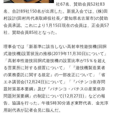
社67名、賛助会員52社83
名、合計89社150名が出席した。新規入会では、(株)田
村設計(田村尚代表取締役社長／愛知県名古屋市)の賛助
会員承認。これにより1月15日現在の会員は、正会員57
社、賛助会員85社となった。
理事会では「新基準に該当しない高射幸性遊技機(回胴
式遊技機)設置状況の推移(2019年11月30日)について」
「高射幸性遊技回胴式遊技機の設置比率が15％を超え
る営業所に対する措置について」「『遊技機製造業者
の業務委託に関する規定』の一部改正について」「省
エネ講習会(12月24日)について」「『パチンコ依存問
題対策基本要綱』及び『パチンコ・パチスロ産業依存
問題対策要綱』の制定について(12月27日)」などの報
告、協議を行った。午後5時30分過ぎ東野代表、金光淳
用副代表が記者会見に臨んだ。