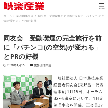
MENU
ホーム
業界団体関連
同友会 受動喫煙の完全施行を前に「パチンコ(の空
気)が変わる」とPRの好機
同友会 受動喫煙の完全施行を前
に「パチンコ(の空気)が変わる」
とPRの好機
投稿日
カテゴリー
2020年1月16日
業界団体関連
一般社団法人 日本遊技産業
経営者同友会(東野昌一代表
理事)は1月15日、オーラム
B2F会議室において、1月定
例理事会を開催。正会員37