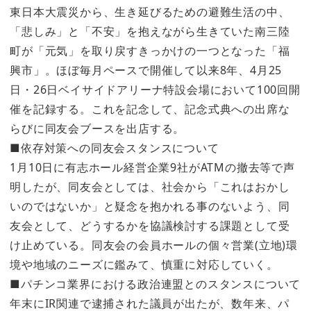
東日本大震災から、生き延びるための避難生活の中、
「悲しみ」と「不安」を抱えながら生きていた南三陸
町が「元気」を取り戻すきっかけの一つとなった「福
興市」。ほぼ毎月ペースで開催して以来8年、4月25
日・26日ベイサイドアリーナ特設会場において100回開
催を記録する。これを記念して、記念式典への出席な
らびに同友会ブースを出店する。
■依存対策への同友会スタンスについて
1月10日に有志ホール経営企業9社がATMの撤去等で声
明したが、同友会としては、社会から「これはおかし
いのではないか」と疑念を抱かれる事のないよう、同
友会として、どうするかを協議検討する課題として受
け止めている。同友会の会員ホールの個々営業(立地)環
境や地域のニーズに鑑みて、慎重に対応していく。
■パチンコ業界における政治連盟とのスタンスについて
年末にIR関連で逮捕された議員が出たが、数年来、パ