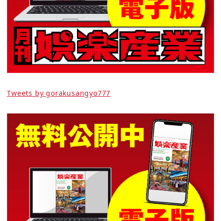
Tweets by gorakusangyo777