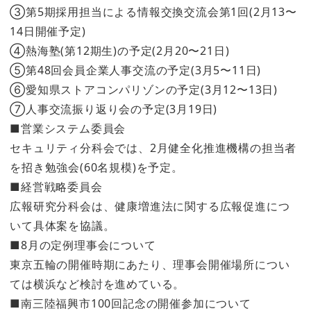
③第5期採用担当による情報交換交流会第1回(2月13〜
14日開催予定)
④熱海塾(第12期生)の予定(2月20〜21日)
⑤第48回会員企業人事交流の予定(3月5〜11日)
⑥愛知県ストアコンパリゾンの予定(3月12〜13日)
⑦人事交流振り返り会の予定(3月19日)
■営業システム委員会
セキュリティ分科会では、2月健全化推進機構の担当者
を招き勉強会(60名規模)を予定。
■経営戦略委員会
広報研究分科会は、健康増進法に関する広報促進につ
いて具体案を協議。
■8月の定例理事会について
東京五輪の開催時期にあたり、理事会開催場所につい
ては横浜など検討を進めている。
■南三陸福興市100回記念の開催参加について