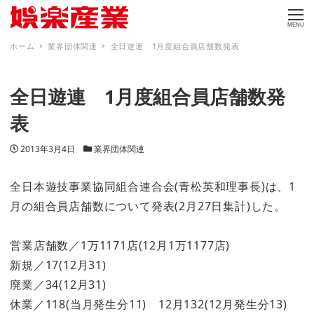
MENU
ホーム
業界団体関連
全日遊連 1月度組合員店舗数発表
全日遊連 1月度組合員店舗数発
表
投稿日
カテゴリー
2013年3月4日
業界団体関連
全日本遊技事業協同組合連合会(青松英和理事長)は、1
月の組合員店舗数について発表(2月27日集計)した。
営業店舗数／1万1171店(12月1万1177店)
新規／17(12月31)
廃業／34(12月31)
休業／118(当月発生分11) 12月132(12月発生分13)