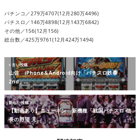
パチンコ／279万4707(12月280万4496)
パチスロ／146万4898(12月143万6842)
その他／156(12月156)
総台数／425万9761(12月424万1494)
古い投稿
山佐 iPhone＆Android向け「パチスロ鉄拳
2nd」…
新しい投稿
【動画あり】ニューギン 新機種「戦国パチスロ 信
長の野望 天…