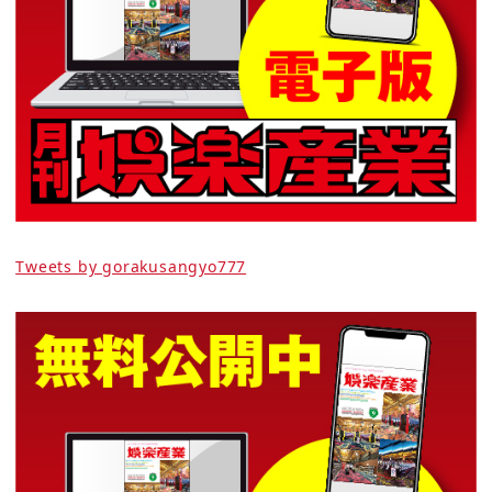
Tweets by gorakusangyo777