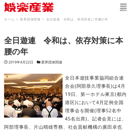
MENU
ホーム
業界団体関連
全日遊連 令和は、依存対策に本腰の年
全日遊連 令和は、依存対策に本
腰の年
投稿日
カテゴリー
2019年4月22日
業界団体関連
全日本遊技事業協同組合連
合会(阿部恭久理事長)は4月
19日、第一ホテル東京(都内
港区)において4月定例全国
理事会を開催(理事52名中
45名出席)。記者会見には、
阿部理事長、片山晴雄専務、社会貢献機構の廣田卓也