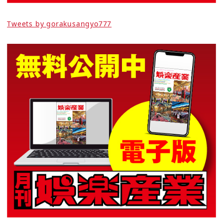
Tweets by gorakusangyo777