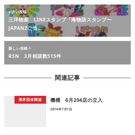
古い投稿
三洋物産 LINEスタンプ「海物語スタンプ〜
JAPAN2ご当…
新しい投稿
RSN 3月相談数515件
関連記事
機構 6月204店の立入
業界団体関連
2016年7月1日