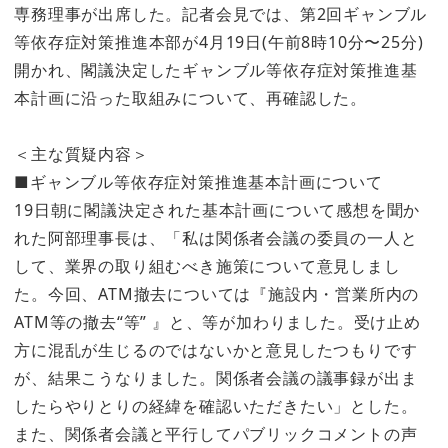
専務理事が出席した。記者会見では、第2回ギャンブル
等依存症対策推進本部が4月19日(午前8時10分〜25分)
開かれ、閣議決定したギャンブル等依存症対策推進基
本計画に沿った取組みについて、再確認した。
＜主な質疑内容＞
■ギャンブル等依存症対策推進基本計画について
19日朝に閣議決定された基本計画について感想を聞か
れた阿部理事長は、「私は関係者会議の委員の一人と
して、業界の取り組むべき施策について意見しまし
た。今回、ATM撤去については『施設内・営業所内の
ATM等の撤去“等” 』と、等が加わりました。受け止め
方に混乱が生じるのではないかと意見したつもりです
が、結果こうなりました。関係者会議の議事録が出ま
したらやりとりの経緯を確認いただきたい」とした。
また、関係者会議と平行してパブリックコメントの声