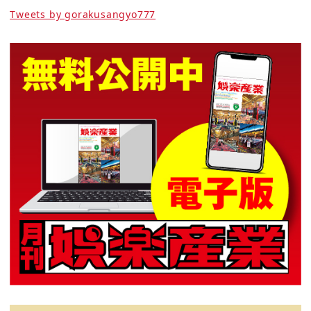
Tweets by gorakusangyo777