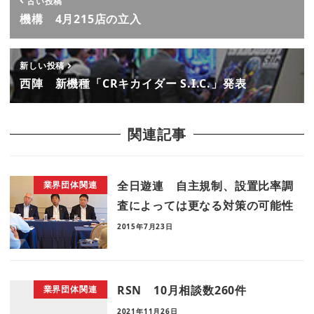
古い投稿
機構 4月215店の立入
新しい投稿
西陣 新機種「CRキカイダー S.I.C.」発表
関連記事
全日遊連 自主規制、設置比率調
業界団体関連
査によっては更なる対策の可能性
2015年7月23日
RSN 10月相談数260件
業界団体関連
2021年11月26日