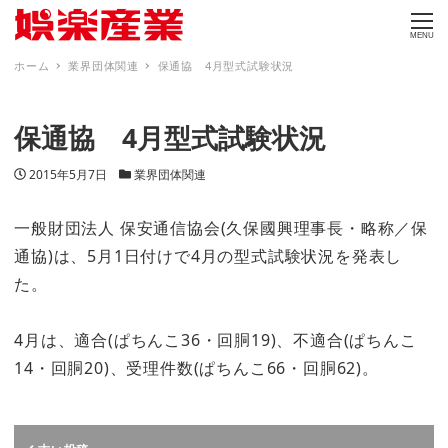
MENU
ホーム
業界団体関連
保通協 4月型式試験状況
保通協 4月型式試験状況
投稿日
カテゴリー
2015年5月7日
業界団体関連
一般財団法人 保安通信協会(久保國興理事長・略称／保
通協)は、5月1日付けで4月の型式試験状況を発表し
た。
4月は、適合(ぱちんこ36・回胴19)、不適合(ぱちんこ
14・回胴20)、受理件数(ぱちんこ66・回胴62)。