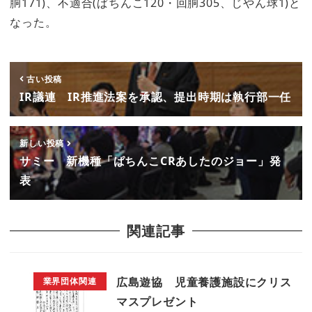
胴171)、不適合(ぱちんこ120・回胴305、じやん球1)と
なった。
古い投稿
IR議連 IR推進法案を承認、提出時期は執行部一任
新しい投稿
サミー 新機種「ぱちんこCRあしたのジョー」発
表
関連記事
広島遊協 児童養護施設にクリス
業界団体関連
マスプレゼント