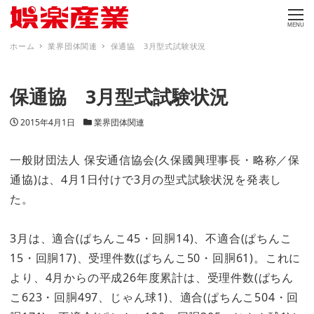
MENU
ホーム
業界団体関連
保通協 3月型式試験状況
保通協 3月型式試験状況
投稿日
カテゴリー
2015年4月1日
業界団体関連
一般財団法人 保安通信協会(久保國興理事長・略称／保
通協)は、4月1日付けで3月の型式試験状況を発表し
た。
3月は、適合(ぱちんこ45・回胴14)、不適合(ぱちんこ
15・回胴17)、受理件数(ぱちんこ50・回胴61)。これに
より、4月からの平成26年度累計は、受理件数(ぱちん
こ623・回胴497、じゃん球1)、適合(ぱちんこ504・回