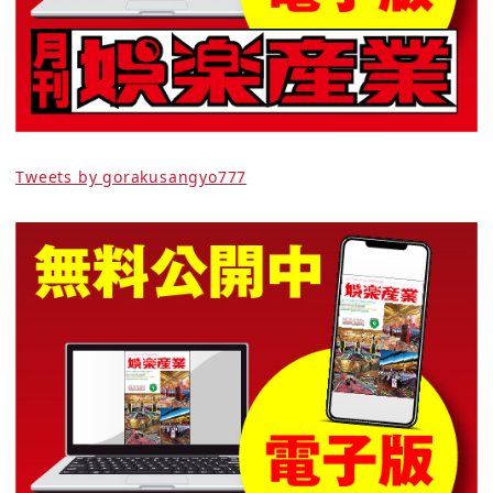
Tweets by gorakusangyo777